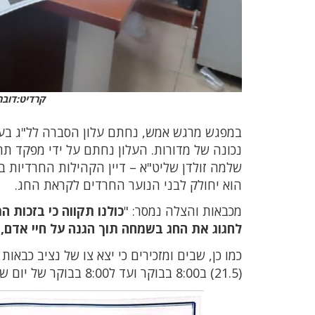
קרדיט:דובר
במפגש מרגש אמש, נחתם עלון הסברה לל"ג בעו
נכונה של מדורות. העלון נחתם על ידי מפקד תח
שלמה זולדן שליט"א – דיין הקהילות החרדיות 
הוא יחולק לבני הנוער החרדים לקראת החג.
מכבאות והצלה נמסר: "
כולנו תקווה כי בזכות 
לחגוג את החג בשמחה תוך הגנה על חיי אדם,
כמו כן, שבים ומזכירים כי יצא צו של נציב כב
(21.5) ב8:00 בבוקר ועד ל8:00 בבוקר של יום שלישי הבא (28.5) אלא במקומות שהוכשרו לכך בידי הרשויות.