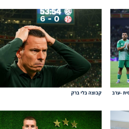
ה כוסית -ערב
קבוצה בלי ברק