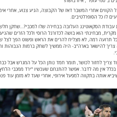
 הקווים אחרי המשבר דאז של הקבוצה, הגיע צנוע, אחרי אימו
עים לו כל הסופרלטיבים.
ת עבודת הסקאוטינג העלובה בבחירה שלו למכבי?…שחקן חלש,
מקרית, מבחינתי הוא בושה לכדורגל הרוסי ולכל הזרים שהגיע
בכל תרועה רמה, לא מצליח להרים את הראש ופשוט הפך לצל ש
ה צריך להישאר בארה"ב- היה ממשיך לשחק ברמות הגבוהות וח
.
דוד צריך לחזור לכושר, תומר חמד נותן הכל על המגרש אבל כבר
ו בכלל אין מה לדבר. אפשר להתנחם שעכשיו "ירד ממכבי הלחץ"
סק בעיקר בלנסות לשמור על המקום ה-2 שיביא אותה בתקווה למפעל אירופי, אחרי שעד לא מזמן עוד פנ