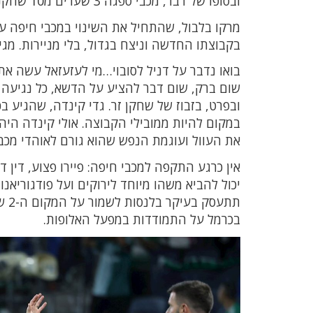
ובסופו של דבר, מכבי ספגה 3 שערים מ10 שחקנים ב"סמי עופר", איזו בושה!
מרקו בלבול, שהתחיל את השינוי במכבי חיפה על
בקבוצתו החדשה וניצח בגדול, בלי מניירות. מגי
בואו נדבר על דניל לסובוי…מי לעזעזאל עשה א
שום ברק, שום דבר להציע על הדשא, כל נגיעה 
ובפרט, בזבוז של שחקן זר. גדי קינדה, שהגיע 
במקום להיות ממובילי הקבוצה. אולי קינדה הי
את העוול ועוגמת הנפש שהוא גורם לאוהדי מכבי
אין כרגע התקפה למכבי חיפה: פיירו פצוע, דין 
יכול להביא משהו מיוחד לירוקים ועל פודגוריאנ
תתע
בכרמל על התמודדות במפעל האלופות.