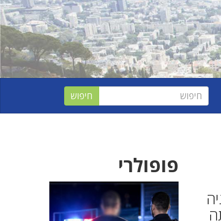
פופולרי
יה
אותה