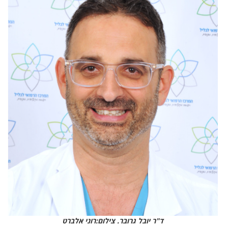
ד"ר יובל גרובר. צילום:רוני אלברט