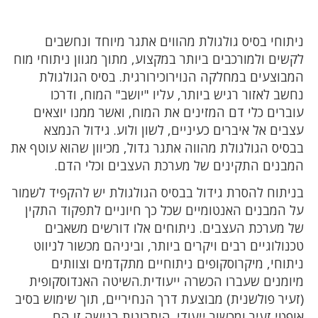
ניתוחי בסיס גולגולת מהווים אתגר מיוחד ונחשבים
לקשים ולמורכבים ביותר במקצוע, מתוך מגוון ניתוחי מוח
המבוצעים במחלקה הנוירוכירורגית. בסיס הגולגולת
נחשב לאזור רגיש ביותר, עליו "יושב" המוח, ודרכו
עוברים כלי דם המזינים את המוח, ואשר ממנו יוצאים
עצבים אל איברים כעיניים, לשון ולוע. גידול הנמצא
בבסיס הגולגולת מהווה אתגר גדול, מכיוון שהוא עוטף את
המבנים התקינים של מערכת העצבים וכלי הדם.
בניתוח להסרת גידול בבסיס הגולגולת יש להקפיד לשמור
על המבנים האנטומיים שכל כך חיוניים לתפקוד התקין
של מערכת העצבים. ניתוחים אלו דורשים משאבים
טכנולוגיים רבים ויקרים ביותר, וביניהם מכשור לניווט
ניתוחי, מיקרוסקופים ניתוחיים מתקדמים וצוותים
מיומנים שעברו הכשרה ייעודית.השיטה האנדוסקופית
(זעיר פולשנית) מבוצעת דרך הנחיריים, תוך שימוש בסיב
אופטי זעיר ומכשור ייעודי. היתרונות בגישה זו הם,