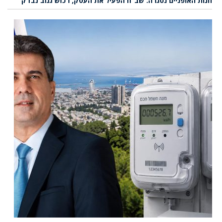
חנות האופניים נסגרה: שב”ח הפעיל את העסק, רכוש גנוב נבדק