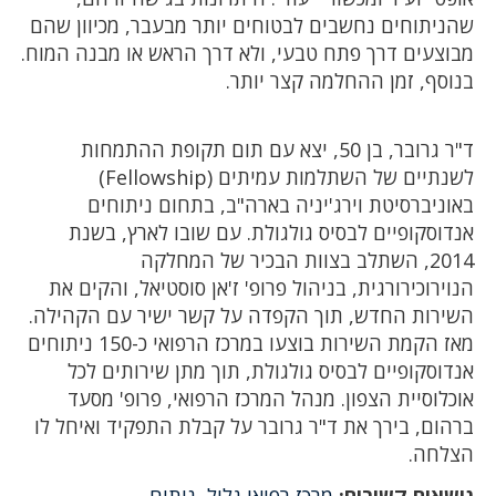
שהניתוחים נחשבים לבטוחים יותר מבעבר, מכיוון שהם
מבוצעים דרך פתח טבעי, ולא דרך הראש או מבנה המוח.
בנוסף, זמן ההחלמה קצר יותר.
ד"ר גרובר, בן 50, יצא עם תום תקופת ההתמחות
לשנתיים של השתלמות עמיתים (Fellowship)
באוניברסיטת וירג'יניה בארה"ב, בתחום ניתוחים
אנדוסקופיים לבסיס גולגולת. עם שובו לארץ, בשנת
2014, השתלב בצוות הבכיר של המחלקה
הנוירוכירורגית, בניהול פרופ' ז'אן סוסטיאל, והקים את
השירות החדש, תוך הקפדה על קשר ישיר עם הקהילה.
מאז הקמת השירות בוצעו במרכז הרפואי כ-150 ניתוחים
אנדוסקופיים לבסיס גולגולת, תוך מתן שירותים לכל
אוכלוסיית הצפון. מנהל המרכז הרפואי, פרופ' מסעד
ברהום, בירך את ד"ר גרובר על קבלת התפקיד ואיחל לו
הצלחה.
נושאים קשורים:
מרכז רפואי גליל
,
ניתוח