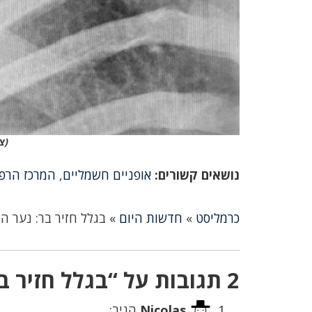
(צ
נושאים קשורים:
אופניים חשמליים
,
המרכז הרפוא
כרמליסט
»
חדשות היום
»
בגלל חזיר בר: נער 
2 תגובות על “בגלל חזיר בר: נער החליק ושבר את עצם הבריח”
Nicolas
הגיב: