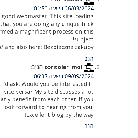
26/03/2024 בשעה 01:50
 a good webmaster. This site loading
that you are doing any unique trick.
ormed a magnificent process on this
subject!
p/ and also here: Bezpieczne zakupy
הגב
zoritoler imol
הגיב:
09/09/2024 בשעה 06:37
ed I'd ask. Would you be interested in
vice-versa? My site discusses a lot
atly benefit from each other. If you
 I look forward to hearing from you!
Excellent blog by the way!
הגב