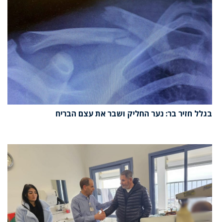
בגלל חזיר בר: נער החליק ושבר את עצם הבריח