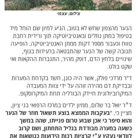
צילום: עצמי
הנער מהצפון שחש לא בטוב, הגיע למיון שם הוחל מיד
בטיפול במתן נוזלים ובאנטיביוטיקה תוך ורידית רחבת
טווח וכעבור מספר דקות ממתן האנטיביוטיקה, הופיעה
תגובה קשה של הנער שהתבטאה ברעידות בגוף,
שינויים בלחץ הדם, דופק מהיר, התגברות ההקאות ואי
שקט בולט.
ד"ר מרדכי פולק, אשר היה כונן, חשד בקדחת המערות
ובבדיקת דם מהירה זוהה על ידי צוות המעבדה
המיקרוביולוגית חיידק הבורליה תחת המיקרוסקופ.
ד״ר יואל בר שלום, ממיון ילדים במרכז הרפואי בני ציון,
מציין כי, "
בעקבות הממצא בוצע תשאול חוזר של הנער
והוא סיפר כי אכן שבוע טרום פנייתו, שהה במשך
כשעה במערה מבודדת בגליל התחתון, ושם קרוב
לוודאי נעקץ ע״י קרציות רכות הידועות כנושאות את