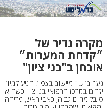
לחץ
לחץ
תפ
כדי
כאן
כדי
לשלוח
דואר
להצט
לוואט
מקרה נדיר של
״קדחת המערות״
אובחן ב"בני ציון"
נער בן 15 מיישוב בצפון, הגיע למיון
ילדים במרכז הרפואי בני ציון כשהוא
סובל מחום גבוה, כאבי ראש, פריחה
והקאות, שהחלו 4 ימים טרום