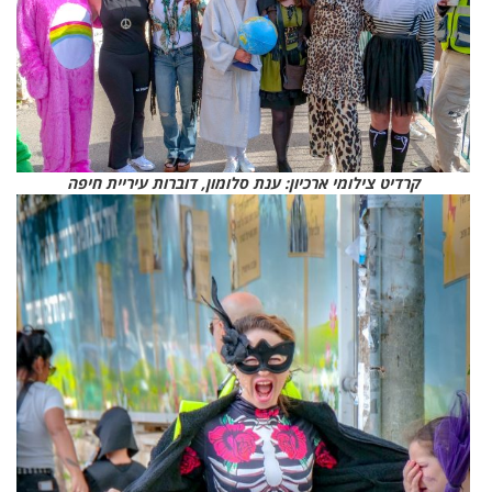
קרדיט צילומי ארכיון: ענת סלומון, דוברות עיריית חיפה