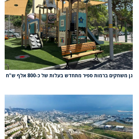
גן משחקים ברמות ספיר מתחדש בעלות של כ-800 אלף ש"ח