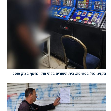
הקזינו נפל בפשיטה: בית הימורים בלתי חוקי נחשף בצ’ק פוסט