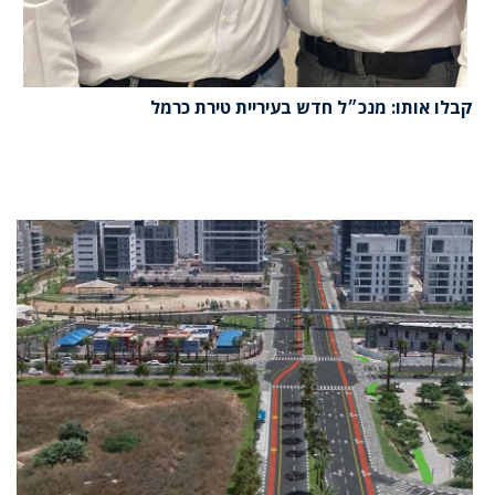
קבלו אותו: מנכ״ל חדש בעיריית טירת כרמל