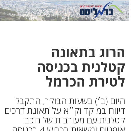
לחץ
לחץ
תפ
כדי
כאן
כדי
לשלוח
דואר
להצט
לוואט
הרוג בתאונה
קטלנית בכניסה
לטירת הכרמל
היום (ב׳) בשעות הבוקר, התקבל
דיווח במוקד זק״א על תאונת דרכים
קטלנית עם מעורבות של רוכב
אופניים ומשאית בכביש 4 בכניסה