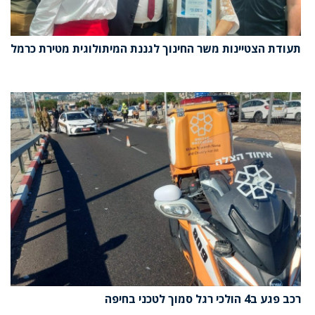
תעודת הצטיינות משר החינוך לגננת המיתולוגית מטירת כרמל
רכב פגע ב4 הולכי רגל סמוך לטכני בחיפה