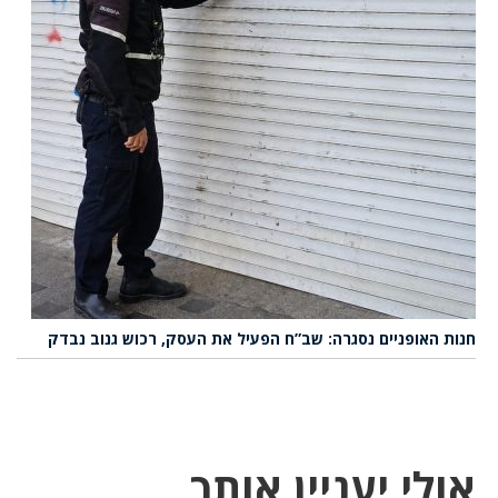
חנות האופניים נסגרה: שב”ח הפעיל את העסק, רכוש גנוב נבדק
אולי יעניין אותך