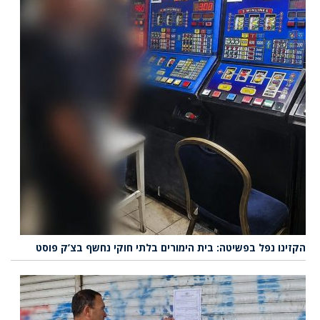
הקזינו נפל בפשיטה: בית הימורים בלתי חוקי נחשף בצ’ק פוסט