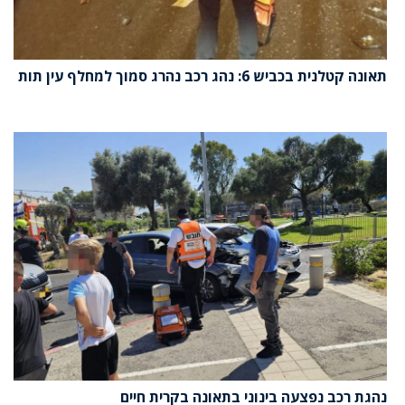
תאונה קטלנית בכביש 6: נהג רכב נהרג סמוך למחלף עין תות
נהגת רכב נפצעה בינוני בתאונה בקרית חיים