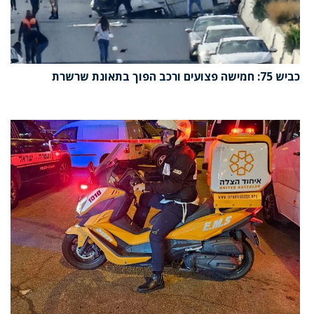
כביש 75: חמישה פצועים ורכב הפוך בתאונת שרשרת