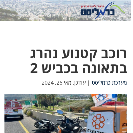
לחץ
לחץ
תפ
כדי
כאן
כדי
לשלוח
דואר
להצט
לוואט
רוכב קטנוע נהרג
בתאונה בכביש 2
מערכת כרמליסט
| עודכן: מאי 26, 2024