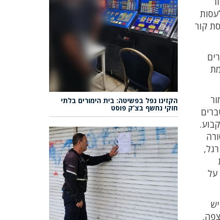
ר
לעסות
סת קור
ים
מת
ור
הקזינו נפל בפשיטה: בית הימורים בלתי
חוקי נחשף בצ’ק פוסט
ברים
קבוע.
ורה
רגל,
 על
יש
צפה.