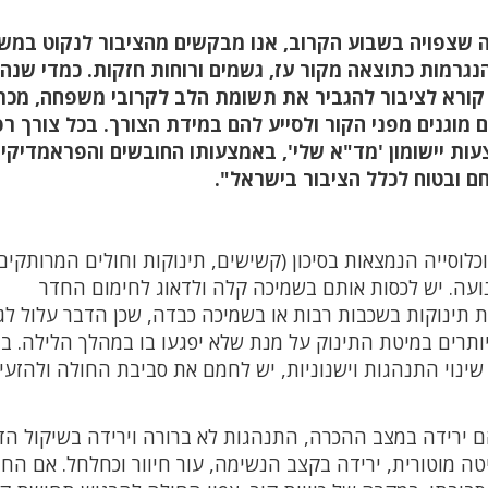
רה שצפויה בשבוע הקרוב, אנו מבקשים מהציבור לנקוט במש
נגרמות כתוצאה מקור עז, גשמים ורוחות חזקות. כמדי שנה,
ני קורא לציבור להגביר את תשומת הלב לקרובי משפחה, מכר
 מוגנים מפני הקור ולסייע להם במידת הצורך. בכל צורך רפ
חות מד"א בטלפון 101 או באמצעות יישומון 'מד"א שלי', באמצעותו החובשים והפראמדיק
ם ובטוח לכלל הציבור בישראל".
לוסייה הנמצאות בסיכון (קשישים, תינוקות וחולים המרותקים
ועה. יש לכסות אותם בשמיכה קלה ולדאוג לחימום החדר
מו לב! אין לכסות תינוקות בשכבות רבות או בשמיכה כבדה, שכן הדבר עלול ל
יותרים במיטת התינוק על מנת שלא יפגעו בו במהלך הלילה. 
 שינוי התנהגות וישנוניות, יש לחמם את סביבת החולה ולהזעי
 ירידה במצב ההכרה, התנהגות לא ברורה וירידה בשיקול הד
יטה מוטורית, ירידה בקצב הנשימה, עור חיוור וכחלחל. אם הח