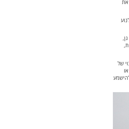
 את
נוע
ן,
ת,
י של
או
ק מיד את כוחות מד"א באמצעות יישומון "מד"א שלי" או בחיוג למוקד החירום 101 ולהישמע