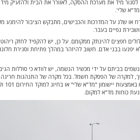
 לסגור מיד את מערכת ההסקה, לאוורר את הבית ולהזעיק מיד
 או שלג על המדרכות והכבישים, מתבקש הציבור להימנע מל
ושבירת גפיים בעבר.
לים חפצים להינתק ממקומם. על כן, יש להקפיד לחזק ריהוט ג
א יפגעו בבני אדם. חשוב להיזהר במהלך פתיחת וסגירת חלונו
שמים בביתם על ידי מכשיר הנשמה, יש לוודא כי סוללות הגיבו
ושך, למקרה של הפסקת חשמל. בכל מקרה של התנהגות חריגה 
סימנים חשודים, יש להזעי
עת כוחות מד"א למקום.