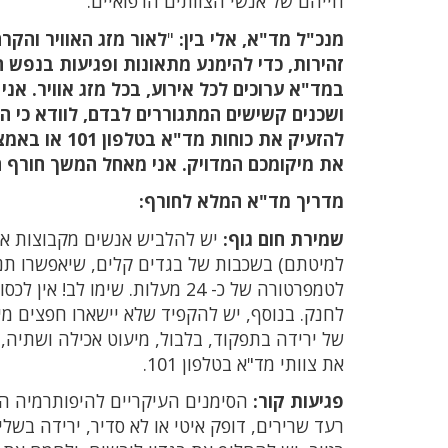
חייהם של אנשי הצוותים הרפואיים.
מנכ"ל מד"א, אלי בין:
"
לאור מזג האוויר והק
זהירות, כדי להימנע מתאונות ופגיעות בנפש ה
במד"א ערוכים לכל אירוע, בכל מזג אוויר. א
ושכנים קשישים המתגוררים לבדם, לוודא כי הם
להזעיק את כו
את מיקומכם המדויק. אני מאחל המשך חורף ח
מדריך מד"א המלא לחורף:
שמירת חום גוף:
יש להלביש אנשים מקבוצות אוכ
למיטתם) בשכבות של בגדים קלים, שיאפשרו תנ
לטמפרטורה של כ- 24 מעלות. שי
לחנק. בנוסף, יש להקפיד שלא יישארו חפצים מ
של ירידה בתפקוד, בלבול, מיעוט אכילה ושתיה,
את צוותי מד"א בטלפון 101.
פגיעות קור:
הסימנים העיקריים להיפותרמיה הם
רעד שרירים, דופק איטי או לא סדיר, ירידה בשל