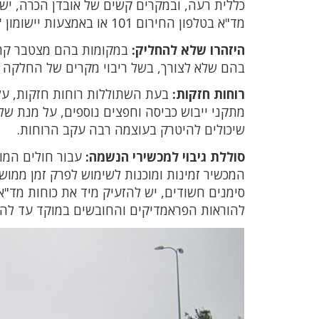
כללית רעה, ובמקרים קשים של אובדן הכרה, יש
מד"א בטלפון החירום 101 או באמצעות יישומון 'מד"א שלי'.
היזהרו שלא להחליק:
במקומות בהם מצטבר קרח
בהם שלא לצורך, בשל ריבוי מקרים של החלקה 
רוחות חזקות:
בעת השתוללות רוחות חזקות, עלו
מתקני ייבוש כביסה וחפצים נוספים, על מנת של
שיכולים להיטרק בעוצמה רבה עקב הרוחות.
סוללת גיבוי למכשירי הנשמה:
עבור חולים המונ
המכשיר זמינות ומוכנות לשימוש לפרק זמן ממ
להוראות הפראמדיקים והחובשים במוקד עד להג