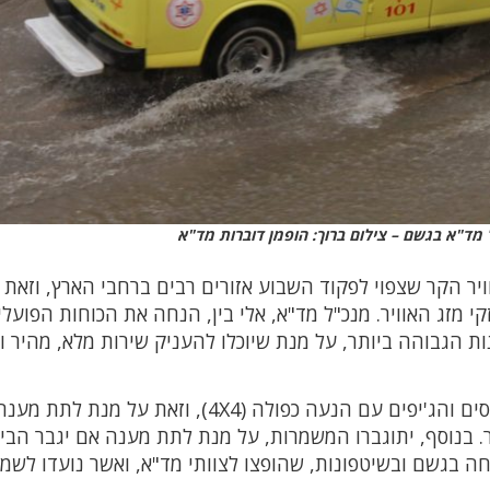
 מד"א בגשם – צילום ברוך: הופמן דוברות מד"א
ויר הקר שצפוי לפקוד השבוע אזורים רבים ברחבי הארץ, וזאת 
 מזג האוויר. מנכ"ל מד"א, אלי בין, הנחה את הכוחות הפועלי
 הגבוהה ביותר, על מנת שיוכלו להעניק שירות מלא, מהיר ו
בין היתר, הונחו צוותי מד"א לאייש את האמבולנסים והג'יפים עם הנעה כפולה (4X4), וזאת 
. בנוסף, יתוגברו המשמרות, על מנת לתת מענה אם יגבר הבי
חה בגשם ובשיטפונות, שהופצו לצוותי מד"א, ואשר נועדו לשמ