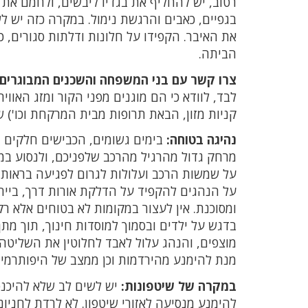
רטוב, יש להחליף את בגדיו ליבשים, ולחמם את 
בגפיים, כאבים והרגשת נימול. במקרה כזה יש לש
את האיבר. הקפידו על חלונות ודלתות סגורים, כ
הביתה.
צרו קשר עם בני המשפחה והשכנים המבוגרים:
לבד, לוודא כי הם מוגנים מפני הקור ומזג האו
קניות מזון, הבאת תרופות מבית המרקחת וכו') 
נהיגה בטוחה:
בימים גשומים, הכבישים חלקים מ
מרחק גדול מהרגיל מהרכב שלפניכם, ולנסוע במ
על שמשות הרכב ועלולות לגרום לפגיעה בראות. 
על הנהגים להקפיד על הדלקת אורות דרך, בייחו
ומסוכנת. אין לעצור במקומות לא בטוחים אלא רק
בדגש על ילדים ובסמוך למוסדות חינוך, תוך מתן
מוצפים, והנהג עלול לאבד לחלוטין את השליטה 
מנת להימנע מהירדמות וכן ממצב של היפותרמי
במקרה של שיטפונות:
יש לשים לב שלא להיכנס 
להימנע מנסיעה לאזורי שיטפון. לא לרדת לחני