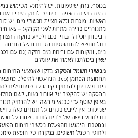
בנוסף, בזמן שיטפונות, יש להימנע משימוש במ
במידה וישנה הצפה בבית יש לנתק מיידית את 
ראשיות ומוכרות וללא חציית מכשולי מים. יש לוו
מתגוררים בדירה מתחת לפני הקרקע – צאו מיד 
הביטחון יוכלו להבחין בכם ולסייע במקרה הצורך
נחל מחשש להתמוטטות הגדות ובשל הזרימה החז
מים, ומקומות עם זרימת מים חזקה (גם עם רכבי
שאין ביכולתנו לאמוד את עומקם.
מכשירי חשמל והסקה:
בדקו שאמצעי החימום בב
תחמוצת הפחמן (co). הגז עשוי ל
ריח, ולא ניתן להבחין בקיומו עד שמתחילים לה
ההסקה יש להקפיד על אוורור נאות, לשם תחלופ
באופן שוטף ע"י טכנאי מורשה. יש להרחיק תנור
שמיכות). אין לייבש בגדים על תנורים כאלה, ו
גם למנוע גישה של ילדים לתנור. שמרו על מכ
ובמטבח. הימנעו מהפעלת מכשירי חימום הפועלי
ולחוטי חשמל חשופים. במקרה של הופעת סימני