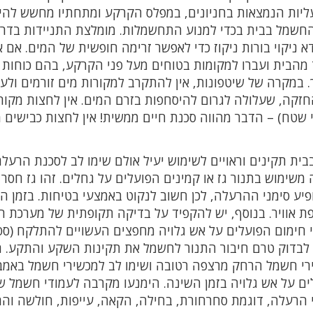
עליות הנמצאות בחניונים, במפלס הקרקע ומתחתיו מחשש להיל
החשמל בבית בכדי למנוע התחשמלות. מומלצת התניידות בדרכ
דא ניקוי בורות ניקוז כדי לאפשר זרימה חופשית של המים. אם 
מהבית ועברו למקומות בטוחים מעל פני הקרקע, בהם כוחות
. במקרה של שיטפונות, אין להתקרב למקורות מים זורמים ולער
קה, שעלולה לגרום להיסחפות בזרם המים. אין לחצות מקור
 שטח) – הדבר מהווה סכנת חיים ממשית! אין לחצות כבישים 
ית תקינים וראויים לשימוש יעיל אולם שימו לב לסכנת הרעל
היפלט כתוצאה משימוש בתנור גז או קמינים הפועלים על גחלים. זהו גז חס
ופיע סימני ההרעלה, לכן חשוב לנקוט באמצעי בטיחות. בזמן 
ת אוויר. בנוסף, יש להקפיד על בדיקה תקופתית של מערכת 
י חימום הפועלים על אש גלויה מחפצים העשויים להתלקח (ספ
יש לבדוק טרם חיבור התנור לחשמל את תקינות השקע והתקע. 
שירי חשמל הרחק מרצפה רטובה ושימו לב למכשירי חשמל באמ
ם על אש גלויה בזמן השינה. הימנעו מקרבה לעמודי חשמל ש
 הרעלה, דוגמת סחרחורת, בחילה, הקאה, עייפות, חולשה וה