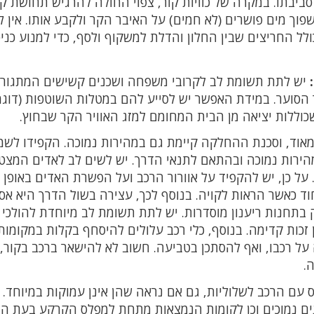
סביבתו. במקרה של כוויות קור, צפוי החולה להרגיש תחושת קו
פוך מים פושרים (לא חמים) על האיבר הקר ולקבע אותו. אין 
ולל החריצים שבין החלון והדלת למשקוף ולסף, כדי למנוע כני
יש לתת תשומת לב לקרובי משפחה ושכנים קשישים המתגורר
ויר הסוער. במידת האפשר יש לסייע להם במטלות השוטפות (דוג
שכוללות יציאה מן הבית המחומם למזג האוויר הקר שבחוץ.
אוד, וסכנת ההחלקה קיימת גם במהירות נמוכה. הקפידו לשמ
הירות נמוכה ובהתאם לתנאי הדרך. יש לשים לב לאדים המצט
על כן, יש להקפיד על אוורור הרכב ועל הפשרת האדים באופן 
ד כאשר הראות לקויה. בנוסף לכך, עצירה בשול הדרך היא אס
 בתחנות ריענון מוסדרות. יש לתת תשומת לב מיוחדת להולכי 
 זכות קדימה. בנוסף, כלי רכב עלולים להיסחף בקלות במקומות
על רכבו, ואף להסתכן בטביעה. חשוב לא להישאר ברכב בקור,
ה.
עם הרכב לשלוליות, גם אם נראה שהן אינן עמוקות במיוחד. 
ונים נמוכים וכן לקומות הנמצאות מתחת למפלס הקרקע בעת ה