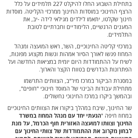
בתחילת השבוע החלו להיקלט 227 תלמידים על כלל
הרצף החינוכי במוסדות החינוך ממרכזי הקליטה. מוסדות
חינוך שקלטו, יתאמו לילדים מגילאי לידה -יב, את
המענים הרגשיים, הלימודיים וחברתיים לטובת
התלמידים.
במרכזי קליטה החינוכיים, השר, ראש המועצה ומנהל
המחוז פגשו לאורך הסיור אמהות ונשות מקצוע מפונות,
לשיח על ההתמודדות היום יומית במציאות החדשה ועל
הפתרונות הנדרשים בטווח הקצר והארוך.
במסגרת הביקור במרכז מיר"ב, הצוותים התרשמו
מתחילת עבודות הבינוי של המוסד חינוכי "חופים",
ובהמשך ביקרו במרכז החינוכי נחשולים.
שר החינוך, שיבח במהלך ביקורו את הצוותים החינוכיים
במחוז חיפה "
הגעתי יחד עם מנהל המחוז במשרד
החינוך וצוותו למועצה האזורית חוף הכרמל, על מנת
לבחון מקרוב את ההתמודדות של צוותי החינוך עם