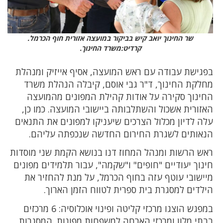
שר החינוך יואב קיש בביקור במועצה אזורית חוף הכרמל.
קרדיט:משרד החינוך.
בפגישת עבודה עם ראש המועצה, אסיף אייזיק ומנהלת
מחלקת החינוך, ד"ר גבי אוסם, קיבלה הנהלת משרד
החינוך סקירה על אודות קהילת המפונים מהמועצה
האזורית אשכול והשתלבותה ביישובי המועצה. כמו כן,
עלה לדיון מכלול הצרכים שיעניקו למפונים את התנאים
הנאותים לשגרת החירום החדשה שנכפתה עליהם.
ראש הרשות ומנהל המחוז דנו בנושא הקמת שני מוסדות
חינוך יעודיים "חופים" ו"שקמה", עבור תלמידים מפונים
מיישובי עוטף עזה בחוף הכרמל, על מנת להחזיר את
הילדים למסגרת בית ספרית לטווח הזמן הארוך.
במפגש הוצגו מרכזי קליטה ופינוי אוכלוסיה: 6 מרכזים
בבתי מלון ומרכזי הארחה למשפחות מפונות. המסגרות