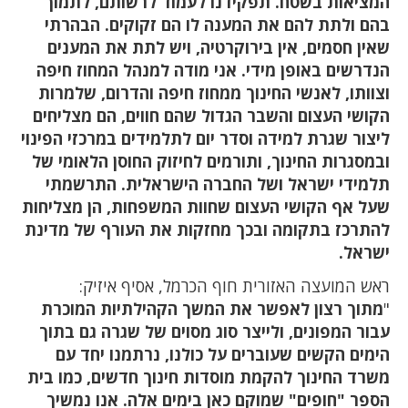
המציאות בשטח. תפקידנו לעמוד לרשותם, לתמוך
בהם ולתת להם את המענה לו הם זקוקים. הבהרתי
שאין חסמים, אין בירוקרטיה, ויש לתת את המענים
הנדרשים באופן מידי. אני מודה למנהל המחוז חיפה
וצוותו, לאנשי החינוך ממחוז חיפה והדרום, שלמרות
הקושי העצום והשבר הגדול שהם חווים, הם מצליחים
ליצור שגרת למידה וסדר יום לתלמידים במרכזי הפינוי
ובמסגרות החינוך, ותורמים לחיזוק החוסן הלאומי של
תלמידי ישראל ושל החברה הישראלית. התרשמתי
שעל אף הקושי העצום שחוות המשפחות, הן מצליחות
להתרכז בתקומה ובכך מחזקות את העורף של מדינת
ישראל.
ראש המועצה האזורית חוף הכרמל, אסיף איזיק:
"
מתוך רצון לאפשר את המשך הקהילתיות המוכרת
עבור המפונים, ולייצר סוג מסוים של שגרה גם בתוך
הימים הקשים שעוברים על כולנו, נרתמנו יחד עם
משרד החינוך להקמת מוסדות חינוך חדשים, כמו בית
הספר "חופים" שמוקם כאן בימים אלה. אנו נמשיך