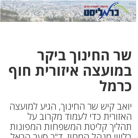
לחץ
לחץ
תפ
כדי
כאן
כדי
לשלוח
דואר
להצט
לוואט
שר החינוך ביקר
במועצה איזורית חוף
כרמל
יואב קיש שר החינוך, הגיע למועצה
האזורית כדי לעמוד מקרוב על
תהליך קליטת המשפחות המפונות
בליווי מנהל המחוז, ד"ר סער הראל