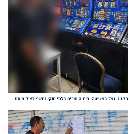
הקזינו נפל בפשיטה: בית הימורים בלתי חוקי נחשף בצ’ק פוסט