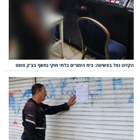
הקזינו נפל בפשיטה: בית הימורים בלתי חוקי נחשף בצ’ק פוסט