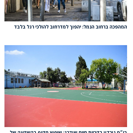
המהפכה ברחוב הנמל: יהפוך למדרחוב להולכי רגל בלבד
בי״ס גורדון בקריית חיים שודרג: שיפוץ מקיף בהשקעה של