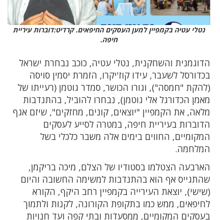
נטלי עטיה בקמפיין למען העסקים החיפאים. קרדיט:דוברות עיריית
חיפה.
הדוגמנית והשחקנית, נטלי עטיה, כוכב נבחרת ישראל
בכדורסל לשעבר, עידו קוז'יקרו, הזמרת יסמין סויסה
(להקת "חמסה"), וגורו הכושר, סמדר גוטמן (רעייתו של
מאמן הכדורגל אלי גוטמן), נבחרו להוביל, בהתנדבות
מלאה, את הקמפיין "יוצאים, קונים, מחזקים", שיזם אגף
הדוברות בעיריית חיפה, במטרה לסייע לעסקים
המקומיים, החווים בימים אלה משבר כלכלי בשל
המלחמה.
הארבעה הצטלמו בסטודיו של הצלם, מיכה בריקמן,
שהתגייס אף הוא בהתנדבות למשימה החשובה והיום
(שישי), יוצאת העירייה בקמפיין רחב היקף, הקורא
לחיפאים, ממש כמו בתקופת הקורונה, לקנות ולתמוך
בעסקים המקומיים, ממסעדות ובתי קפה ועד חנויות