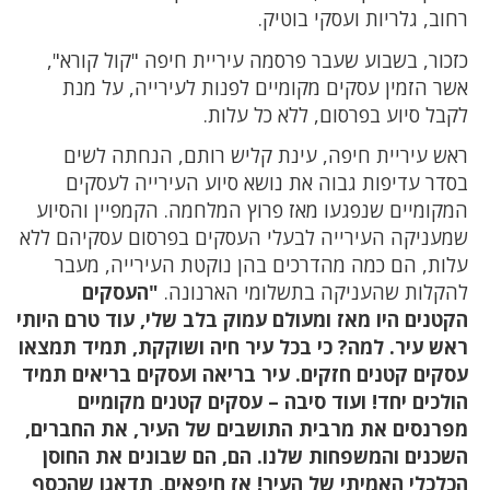
רחוב, גלריות ועסקי בוטיק.
כזכור, בשבוע שעבר פרסמה עיריית חיפה "קול קורא",
אשר הזמין עסקים מקומיים לפנות לעירייה, על מנת
לקבל סיוע בפרסום, ללא כל עלות.
ראש עיריית חיפה, עינת קליש רותם, הנחתה לשים
בסדר עדיפות גבוה את נושא סיוע העירייה לעסקים
המקומיים שנפגעו מאז פרוץ המלחמה. הקמפיין והסיוע
שמעניקה העירייה לבעלי העסקים בפרסום עסקיהם ללא
עלות, הם כמה מהדרכים בהן נוקטת העירייה, מעבר
להקלות שהעניקה בתשלומי הארנונה.
"העסקים
הקטנים היו מאז ומעולם עמוק בלב שלי, עוד טרם היותי
ראש עיר. למה? כי בכל עיר חיה ושוקקת, תמיד תמצאו
עסקים קטנים חזקים. עיר בריאה ועסקים בריאים תמיד
הולכים יחד! ועוד סיבה – עסקים קטנים מקומיים
מפרנסים את מרבית התושבים של העיר, את החברים,
השכנים והמשפחות שלנו. הם, הם שבונים את החוסן
הכלכלי האמיתי של העיר! אז חיפאים, תדאגו שהכסף