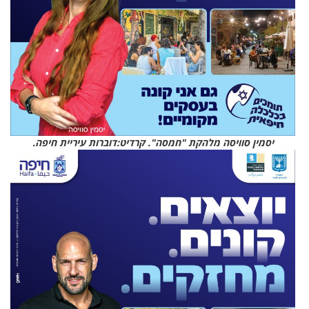
יסמין סוויסה מלהקת "חמסה". קרדיט:דוברות עיריית חיפה.