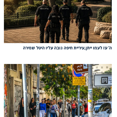
ה’ עֹז לעמו ייתן,עיריית חיפה גובה עליו היטל שמירה