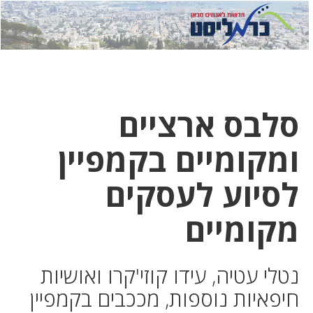
לחץ
לחץ
תפ
כדי
כאן
כדי
לשלוח
דואר
להצט
לוואט
סלבס ארציים
ומקומיים בקמפיין
לסיוע לעסקים
מקומיים
נטלי עטיה, עידו קוזי'קרו ואושיות
חיפאיות נוספות, מככבים בקמפיין