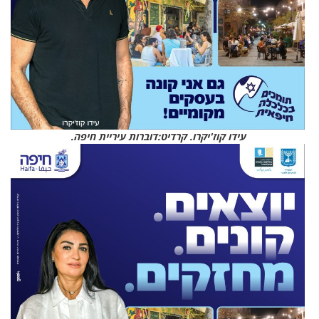
עידו קוז'יקרו. קרדיט:דוברות עיריית חיפה.