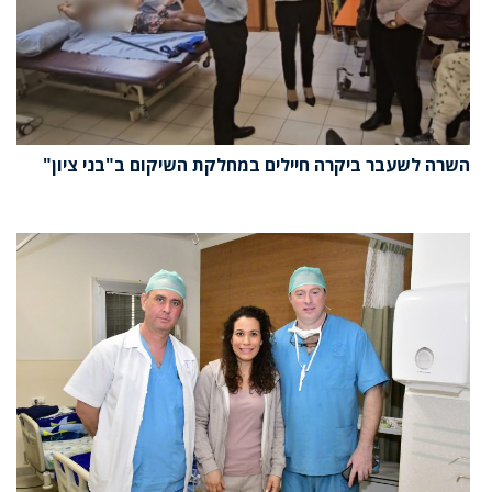
השרה לשעבר ביקרה חיילים במחלקת השיקום ב"בני ציון"