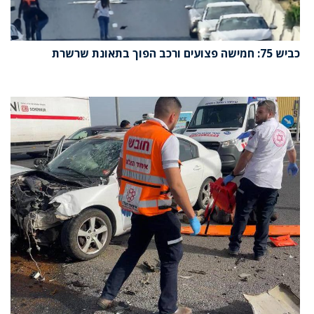
כביש 75: חמישה פצועים ורכב הפוך בתאונת שרשרת