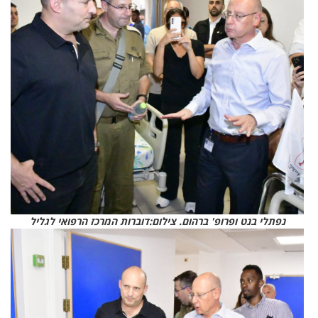
נפתלי בנט ופרופ' ברהום. צילום:דוברות המרכז הרפואי לגליל