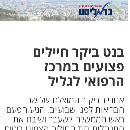
לחץ
לחץ
תפ
כדי
כאן
כדי
לשלוח
דואר
להצט
לוואט
בנט ביקר חיילים
פצועים במרכז
הרפואי לגליל
אחרי הביקור המוצלח של שר
הבריאות לפני שבועיים, הגיע הפעם
ראש הממשלה לשעבר ושיבח את
התנהלות בית החולים הצפוני בימים