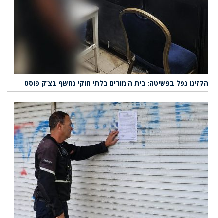
הקזינו נפל בפשיטה: בית הימורים בלתי חוקי נחשף בצ’ק פוסט