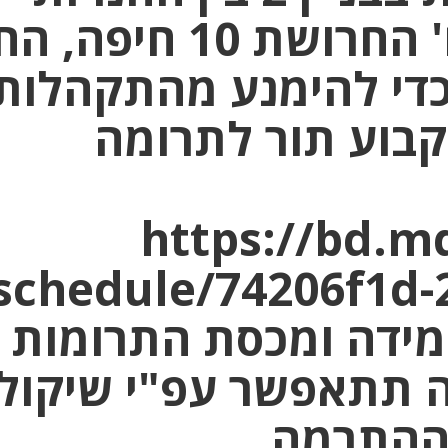
יונידרס ואיבורי,רח' החרושת 10 חיפ
ה 14:00. בכדי להימנע מהתקהלות
קבוע תור לתרומה
https://bd.md
schedule/74206f1d-
b27cf0ab1.במידה ומכסת התרומות
 תתאפשר עפ"י שיקול
ההתרמה.