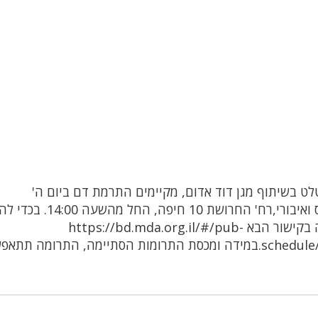
ט בשיתוף מגן דוד אדום, מקיימים התרמת דם ביום ה'
02.11.2023,בחנות בבניין 2 בין החנויות יונידרס ואיבורי,רח' החרושת 
מהתקהלות ולמען הסדר, יש לקבוע תור לתרומה בקישור הבא https://bd.mda.org.il/#/pub-
schedule/74206f1d-276e-4cd4-a196-b27cf0ab1fb4.במידה ומכסת התרומות הסתיימה, התרומה תת