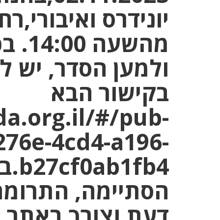
מהשע
ולמען הסדר, יש ל
בקישור הבא
a.org.il/#/pub-
276e-4cd4-a196-
fb4
הסתיימה, התרומה
דעת וצורך,באתר 