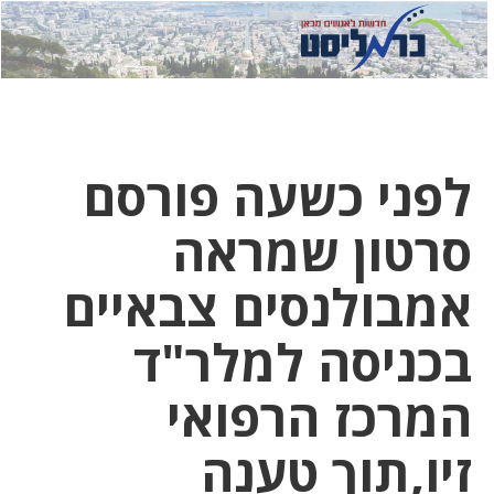
לחץ
לחץ
תפ
כדי
כאן
כדי
לשלוח
דואר
להצט
לוואט
לפני כשעה פורסם
סרטון שמראה
אמבולנסים צבאיים
בכניסה למלר"ד
המרכז הרפואי
זיו,תוך טענה