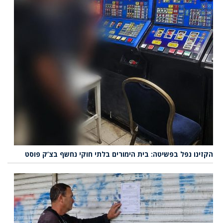
הקזינו נפל בפשיטה: בית הימורים בלתי חוקי נחשף בצ’ק פוסט