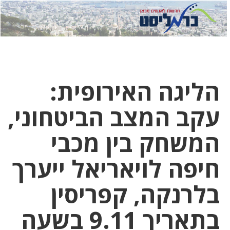
לחץ
לחץ
תפ
כדי
כאן
כדי
לשלוח
דואר
להצט
לוואט
הליגה האירופית:
עקב המצב הביטחוני,
המשחק בין מכבי
חיפה לויאריאל ייערך
בלרנקה, קפריסין
בתאריך 9.11 בשעה