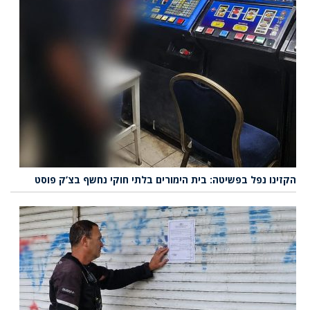
הקזינו נפל בפשיטה: בית הימורים בלתי חוקי נחשף בצ’ק פוסט