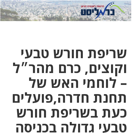
לחץ
לחץ
תפ
כדי
כאן
כדי
לשלוח
דואר
להצט
לוואט
שריפת חורש טבעי
וקוצים, כרם מהר״ל
– לוחמי האש של
תחנת חדרה,פועלים
כעת בשריפת חורש
טבעי גדולה בכניסה