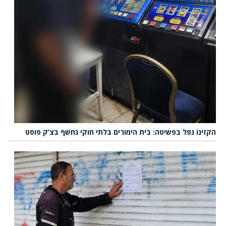
הקזינו נפל בפשיטה: בית הימורים בלתי חוקי נחשף בצ’ק פוסט