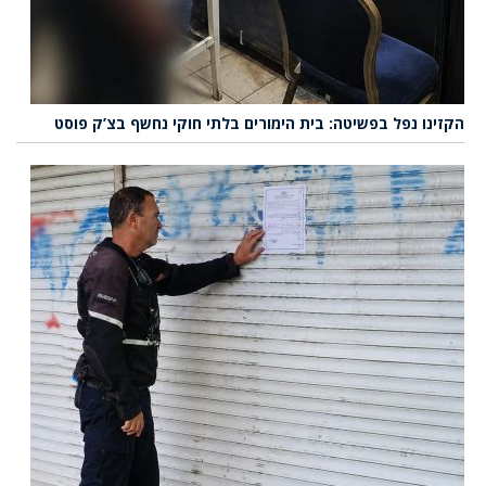
הקזינו נפל בפשיטה: בית הימורים בלתי חוקי נחשף בצ’ק פוסט