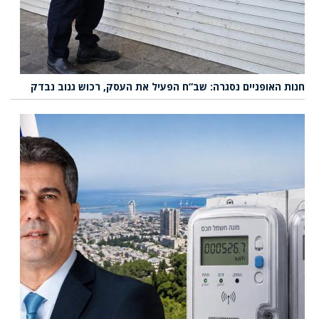
חנות האופניים נסגרה: שב”ח הפעיל את העסק, רכוש גנוב נבדק