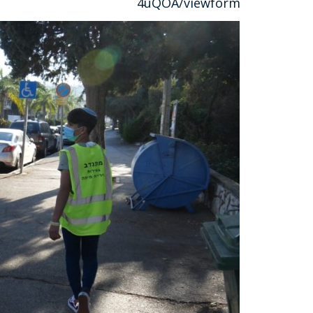
4uQOA/viewform