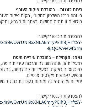
להצטרפות הכנסו לקישור:
כיתת כוננות – בהובלת פיקוד העורף
מילואים זו תהיה חמושה, באחריות הצבא, ותיק
להצטרפות הכנסו לקישור:
lyzx4r9wOvrUNI9xXNLA6mryPEihBjHrftSY-
4uQOA/viewform
נאמני הקהילה – בהובלת עיריית חיפה
לפעילות זו, אותה מובילה ומרכזת עיריית חיפה, 
לאוכלוסייה נזקקת, בפעילויות קהילתיות, בחלוק
ובסיוע לאחזקת מקלטים פרטיים.
יחידות אלה תהיינה מזוהות בשכונות בביגוד מיו
להצטרפות הכנסו לקישור:
lyzx4r9wOvrUNI9xXNLA6mryPEihBjHrftSY-