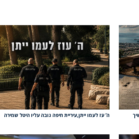
יך
ה’ עֹז לעמו ייתן,עיריית חיפה גובה עליו היטל שמירה