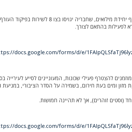
ביוזמת מרכז השלטון המקומי, מקים פיקוד העורף יחידת מילואים, שחבריה יגויסו בצו 8 
רא לפעילות בהתאם לצורך.
ttps://docs.google.com/forms/d/e/1FAIpQLSfaTj96
מוזמנים להצטרף פעילי שכונות, המעוניינים לסייע לעירייה בסי
ת מזון ומים בעת חירום, בשמירה על הסדר הציבורי, במניעת ו
חד (וסטים זוהרים), אך לא תהיינה חמושות.
ttps://docs.google.com/forms/d/e/1FAIpQLSfaTj96