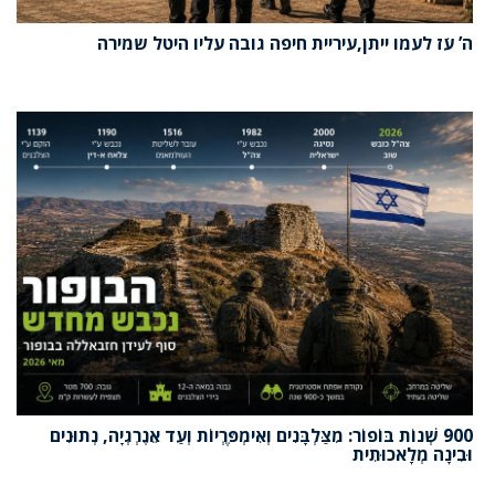
ה’ עֹז לעמו ייתן,עיריית חיפה גובה עליו היטל שמירה
900 שְׁנוֹת בּוֹפוֹר: מִצַּלְבָּנִים וְאִימְפֶּרְיוֹת וְעַד אֵנֶרְגְיָה, נְתוּנִים
וּבִינָה מְלָאכוּתִית