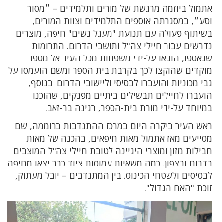
אתמול ביוזמה מרגשת של מורים ותלמידים – ״מסור
וסע״, במסגרתה אוספים התלמידים וצוות המורים,
בשיתוף פעולה עם תנועת "מעגל נשים" חיפה, מוצרים
נדרשים עבור חיילי צה"ל ותושבי הדרום. התרומות
שנאספו, הובאו על-ידי משפחות מכל העיר אל מספר
מוקדים שהוקצו לכך בקרבת בית הספר ומשם הועמסו על
גבי מכוניות והועברו לבסיסי וליישובי הדרום. בנוסף,
הועברו לחיילים תבשילים ביתיים מפנקים, שהוכנו
במיוחד על-ידי מורת בית-הספר, רגינה בר-זאב.
ראש העיר ביקרה היום במרכז ההתנדבות ברוממה, שם
מסייעים מאז אתמול מאות חיפאים, בהכנה של מאות
חבילות מזון ומוצרי היגיינה לטובת חיילי צה"ל המוצבים
בדרום ובצפון. כמה משאיות עמוסות ציוד כבר יצאו מחיפה
לבסיסים ולשטחי הכינוס. בין המתנדבים – יובל מעתוק,
זוכת "האח הגדול".