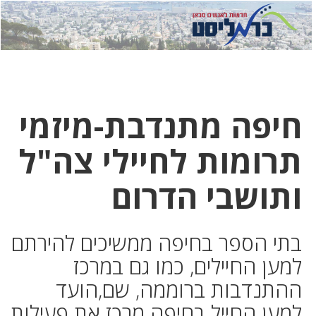
לחץ
לחץ
תפ
כדי
כאן
כדי
לשלוח
דואר
להצט
לוואט
חיפה מתנדבת-מיזמי
תרומות לחיילי צה"ל
ותושבי הדרום
בתי הספר בחיפה ממשיכים להירתם
למען החיילים, כמו גם במרכז
ההתנדבות ברוממה, שם,הועד
למען החייל בחיפה מרכז את פעילות