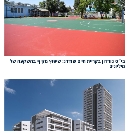
בי״ס גורדון בקריית חיים שודרג: שיפוץ מקיף בהשקעה של
מיליונים