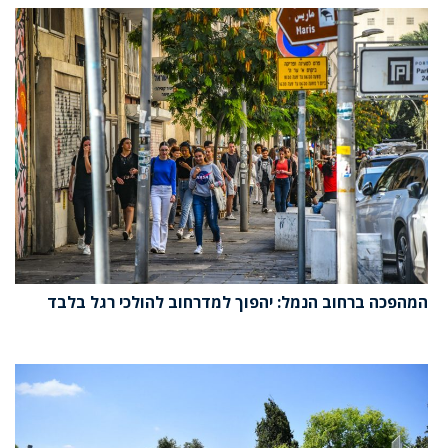
המהפכה ברחוב הנמל: יהפוך למדרחוב להולכי רגל בלבד