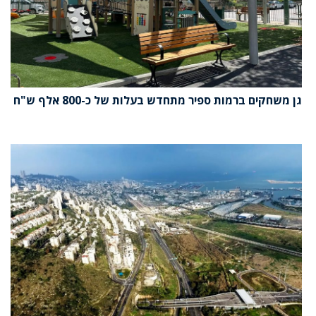
גן משחקים ברמות ספיר מתחדש בעלות של כ-800 אלף ש"ח