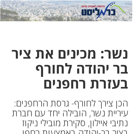
לחץ
לחץ
תפ
כדי
כאן
כדי
לשלוח
דואר
להצט
לוואט
נשר: מכינים את ציר
בר יהודה לחורף
בעזרת רחפנים
הכן צירך לחורף- גרסת הרחפנים:
עיריית נשר, הובילה יחד עם חברת
נתיבי איילון, סקירת מובילי ניקוז
בציר בר-יהודה באמצעות רחפן