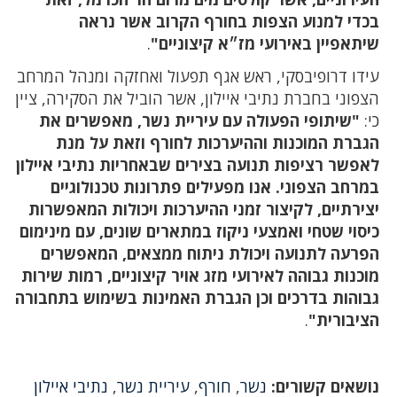
בכדי למנוע הצפות בחורף הקרוב אשר נראה
שיתאפיין באירועי מז״א קיצוניים"
.
עידו דרופיבסקי, ראש אגף תפעול ואחזקה ומנהל המרחב
הצפוני בחברת נתיבי איילון, אשר הוביל את הסקירה, ציין
כי:
"שיתופי הפעולה עם עיריית נשר, מאפשרים את
הגברת המוכנות וההיערכות לחורף וזאת על מנת
לאפשר רציפות תנועה בצירים שבאחריות נתיבי איילון
במרחב הצפוני. אנו מפעילים פתרונות טכנולוגיים
יצירתיים, לקיצור זמני ההיערכות ויכולות המאפשרות
כיסוי שטחי ואמצעי ניקוז במתארים שונים, עם מינימום
הפרעה לתנועה ויכולת ניתוח ממצאים, המאפשרים
מוכנות גבוהה לאירועי מזג אויר קיצוניים, רמות שירות
גבוהות בדרכים וכן הגברת האמינות בשימוש בתחבורה
הציבורית"
.
נושאים קשורים:
נשר
,
חורף
,
עיריית נשר
,
נתיבי איילון