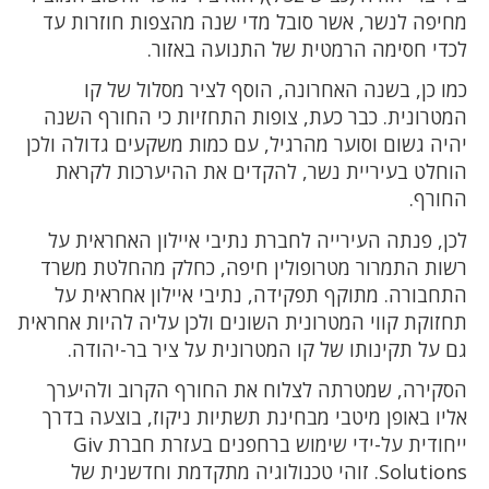
מחיפה לנשר, אשר סובל מדי שנה מהצפות חוזרות עד
לכדי חסימה הרמטית של התנועה באזור.
כמו כן, בשנה האחרונה, הוסף לציר מסלול של קו
המטרונית. כבר כעת, צופות התחזיות כי החורף השנה
יהיה גשום וסוער מהרגיל, עם כמות משקעים גדולה ולכן
הוחלט בעיריית נשר, להקדים את ההיערכות לקראת
החורף.
לכן, פנתה העירייה לחברת נתיבי איילון האחראית על
רשות התמרור מטרופולין חיפה, כחלק מהחלטת משרד
התחבורה. מתוקף תפקידה, נתיבי איילון אחראית על
תחזוקת קווי המטרונית השונים ולכן עליה להיות אחראית
גם על תקינותו של קו המטרונית על ציר בר-יהודה.
הסקירה, שמטרתה לצלוח את החורף הקרוב ולהיערך
אליו באופן מיטבי מבחינת תשתיות ניקוז, בוצעה בדרך
ייחודית על-ידי שימוש ברחפנים בעזרת חברת Giv
Solutions. זוהי טכנולוגיה מתקדמת וחדשנית של