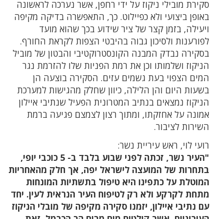
סקירת מובילי ניקוז על ידי רחפן, אשר נערכה לראשונה
באופן ביצועי ולא כפיילוט. כך, התאפשרה בדיקה מקיפה
ויעילה, בזמן קצר של ציר שידוע בכך שהוא מועד
לפורענות ולסיכון גבוה בהיבטי הצפות לקראת החורף.
בסקירה נבדק המבנה הקונסטרוקטיבי והבטון של מוביל
הניקוז ושלמותו וכן את רמת הפניות שלו להזרמת נגר
המים הצפוי בעת גשמים עזים. הסקירה בוצעה הן
בשעות היום והן הלילה, כיוון שחלק מהגישות למערכת
הניקוז נמצאים בנתיב המטרונית הפעיל שנתיבי איילון
אמונה על אחזקתו, ומתוך רצון לצמצם פגיעה ברמת
השירות לציבור.
רועי לוי, ראש עיריית נשר:
"העיר נשר, זכתה לפני שבוע בלבד ב- 5 כוכבי יופי,
בתחרות של המועצה לישראל יפה, אך חלק מהאחריות
המוטלת על כתפינו היא טיפול בתשתיות המונחות
מתחת לקרקע ולא רק לטיפוח העיר הנראית לעין. יחד
עם נתיבי איילון, יזמנו סקירה מקיפה של מובלי הניקוז
העירוניים, אשר קולטים מים מרום הר הכרמל, זאת