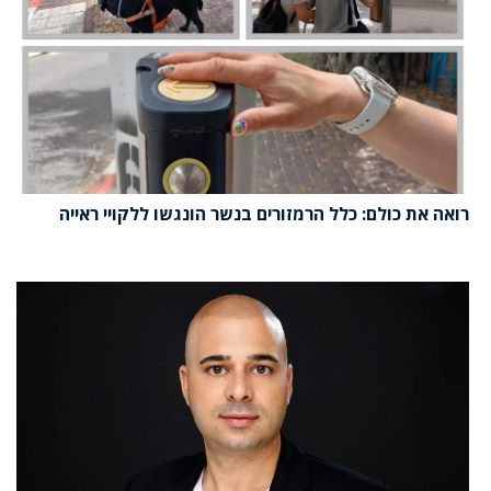
רואה את כולם: כלל הרמזורים בנשר הונגשו ללקויי ראייה