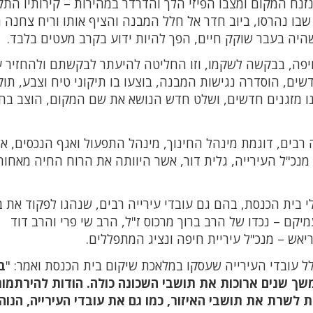
זנח המקום ומצבו הפיזי הלך והדרדר במהירות – קירותיו התק
 שבו נהרסו, ביוב חדר אל חלל המבנה והציף אותו וריח צחנה 
שהיה בעבר שוקק חיים, הפך להיות ידוע בקרב מעטים בלבד.
חיפה, בבקשה לשקמו, וזו החליטה להיעתר לבקשתם ולהחזיר 
ים, הוסדרה נגישות המבנה, בוצעו בו תיקוני טיח וצבע, תוק
קנו מזגנים חדשים, ושלט חדש הנושא את שם המקום, הוצב בח
 רבים, דוגמת מינהל החינוך, מינהל התפעול ואגף הנכסים, א
נכ"ל העירייה, גלית דור, אשר היוותה את הרוח החיה מאחור
בית הכנסת, בהם גם עובדי עירייה רבים, שנהגו לפקוד את ב
ם – נכדו של הרב ברוך מרכוס ז"ל, הרב שי פרי והרב דוד
יאש – מנכ"ל עיריית חיפה ונציג המתפללים.
לל עובדי העירייה שעסקו במלאכת שיקום בית הכנסת ואמר: "
ב
משך שנים ארוכות את תושבי השכונה כולה. הודות להירתמו
ת לשרת את תושבי האיזור, כמו גם את עובדי העירייה, הנוה