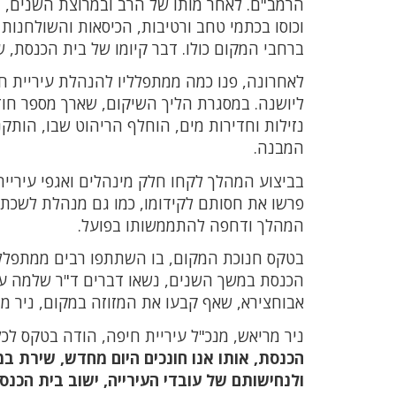
הרמב"ם. לאחר מותו של הרב ובמרוצת השנים, נ
וכוסו בכתמי טחב ורטיבות, הכיסאות והשולחנות
ברחבי המקום כולו. דבר קיומו של בית הכנסת, 
לאחרונה, פנו כמה ממתפלליו להנהלת עיריית 
ליושנה. במסגרת הליך השיקום, שארך מספר חודש
נזילות וחדירות מים, הוחלף הריהוט שבו, הות
המבנה.
בביצוע המהלך לקחו חלק מינהלים ואגפי עירייה
פרשו את חסותם לקידומו, כמו גם מנהלת לשכת מ
המהלך ודחפה להתממשותו בפועל.
בטקס חנוכת המקום, בו השתתפו רבים ממתפללי 
הכנסת במשך השנים, נשאו דברים ד"ר שלמה עמיק
אבוחצירא, שאף קבעו את המזוזה במקום, ניר מר
ניר מריאש, מנכ"ל עיריית חיפה, הודה בטקס לכ
הכנסת, אותו אנו חונכים היום מחדש, שירת ב
ולנחישותם של עובדי העירייה, ישוב בית הכנס