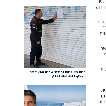
לפו
הורגש
עטרה
נו
זית
שר
י
ית
חנות האופניים נסגרה: שב”ח הפעיל את
העסק, רכוש גנוב נבדק
ית
תם
גים