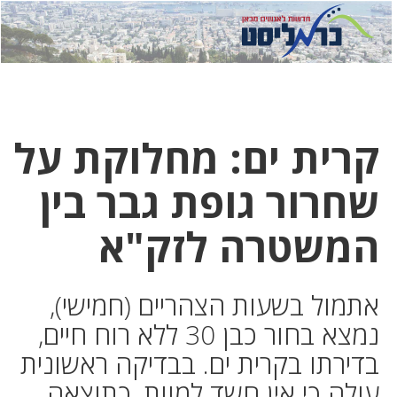
לחץ
לחץ
תפ
כדי
כאן
כדי
לשלוח
דואר
להצט
לוואט
קרית ים: מחלוקת על
שחרור גופת גבר בין
המשטרה לזק"א
אתמול בשעות הצהריים (חמישי),
נמצא בחור כבן 30 ללא רוח חיים,
בדירתו בקרית ים. בבדיקה ראשונית
עולה כי אין חשד למוות, כתוצאה