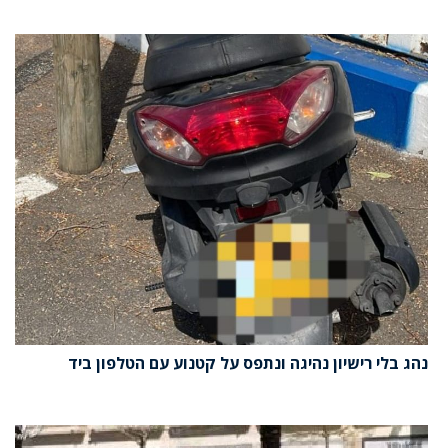
נהג בלי רישיון נהיגה ונתפס על קטנוע עם הטלפון ביד