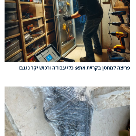
פריצה למחסן בקריית אתא: כלי עבודה ורכוש יקר נגנבו