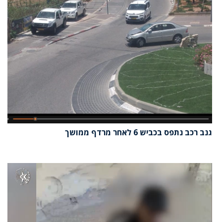
גנב רכב נתפס בכביש 6 לאחר מרדף ממושך