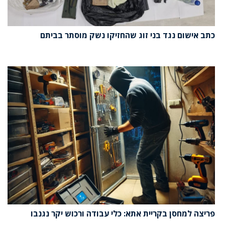
כתב אישום נגד בני זוג שהחזיקו נשק מוסתר בביתם
פריצה למחסן בקריית אתא: כלי עבודה ורכוש יקר נגנבו