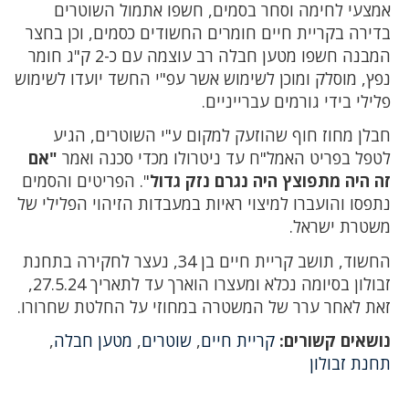
אמצעי לחימה וסחר בסמים, חשפו אתמול השוטרים
בדירה בקריית חיים חומרים החשודים כסמים, וכן בחצר
המבנה חשפו מטען חבלה רב עוצמה עם כ-2 ק"ג חומר
נפץ, מוסלק ומוכן לשימוש אשר עפ"י החשד יועדו לשימוש
פלילי בידי גורמים עברייניים.
חבלן מחוז חוף שהוזעק למקום ע"י השוטרים, הגיע
לטפל בפריט האמל"ח עד ניטרולו מכדי סכנה ואמר
"אם
זה היה מתפוצץ היה נגרם נזק גדול
". הפריטים והסמים
נתפסו והועברו למיצוי ראיות במעבדות הזיהוי הפלילי של
משטרת ישראל.
החשוד, תושב קריית חיים בן 34, נעצר לחקירה בתחנת
זבולון בסיומה נכלא ומעצרו הוארך עד לתאריך 27.5.24,
זאת לאחר ערר של המשטרה במחוזי על החלטת שחרורו.
נושאים קשורים:
קריית חיים
,
שוטרים
,
מטען חבלה
,
תחנת זבולון