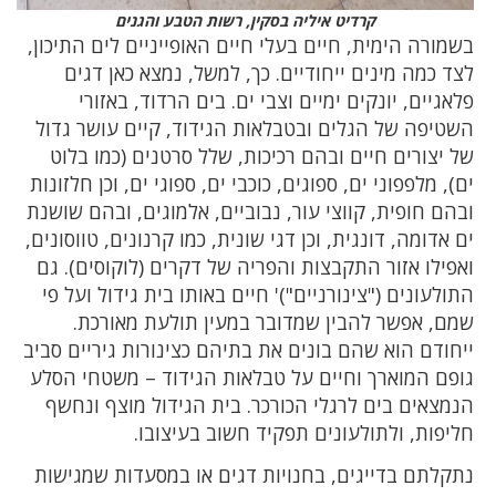
קרדיט איליה בסקין, רשות הטבע והגנים
בשמורה הימית, חיים בעלי חיים האופייניים לים התיכון,
לצד כמה מינים ייחודיים. כך, למשל, נמצא כאן דגים
פלאגיים, יונקים ימיים וצבי ים. בים הרדוד, באזורי
השטיפה של הגלים ובטבלאות הגידוד, קיים עושר גדול
של יצורים חיים ובהם רכיכות, שלל סרטנים (כמו בלוט
ים), מלפפוני ים, ספוגים, כוכבי ים, ספוגי ים, וכן חלזונות
ובהם חופית, קווצי עור, נבוביים, אלמוגים, ובהם שושנת
ים אדומה, דונגית, וכן דגי שונית, כמו קרנונים, טווסונים,
ואפילו אזור התקבצות והפריה של דקרים (לוקוסים). גם
התולעונים ("צינורניים")' חיים באותו בית גידול ועל פי
שמם, אפשר להבין שמדובר במעין תולעת מאורכת.
ייחודם הוא שהם בונים את בתיהם כצינורות גיריים סביב
גופם המוארך וחיים על טבלאות הגידוד – משטחי הסלע
הנמצאים בים לרגלי הכורכר. בית הגידול מוצף ונחשף
חליפות, ולתולעונים תפקיד חשוב בעיצובו.
נתקלתם בדייגים, בחנויות דגים או במסעדות שמגישות