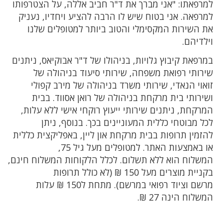
למרפאתו: "אני מברך את ד"ר חביב אללה, על הצטרפותו
למרפאה. אני בטוח שיש לו הרבה להציע ויחדיו, נעניק
את השירות המקסימלי והטוב ביותר למטופלים שלנו
וילדיהם.
במרפאת קיבוץ גלויות, בניהולו של ד"ר אבוקיאס, ניתנים
שירותי רפואת משפחה, שירותי סיעוד בניהולה של
זואוי הנאדי, שירותי משרד בניהולה של מירב קפולי
ושירותי בית מרקחת בניהולה של רואן אסווד. בבית
המרקחת, ניתנים שירותי ייעוץ רוקחי אישי ללא עלות,
לכל מבוטחי כללית המעוניינים בכך. בנוסף, ניתן
להזמין תרופות בבית מרקחת און ליין, באפליקצית כללית
או באמצעות האתר. למטופלים מעל גיל 75,
המשלוח הוא ללא תשלום. לכלל הלקוחות המשלוח חינם,
בקניית מוצרים מעל 150 ₪ (לא כולל תרופות
מרשם וציוד רפואי במרשם). מתחת ל150 ₪ עלות
המשלוח הינה 27 ₪.