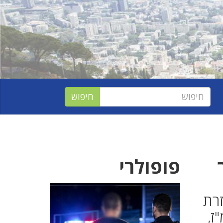
פופולרי
זרת
ז,