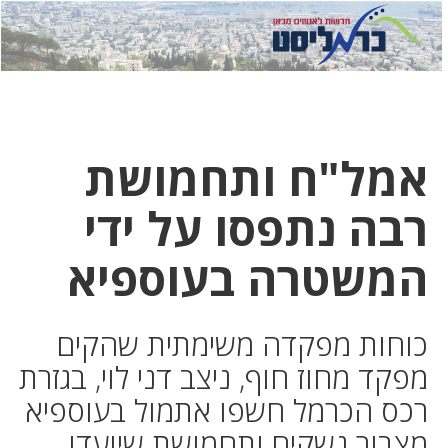
לחץ
לחץ
תפ
כדי
כאן
כדי
לשלוח
דואר
להצט
לוואט
אמל"ח ותחמושת
רבה נתפסו על ידי
המשטרה בעוספיא
כוחות מפקדה משימתית שהקים
מפקד מחוז חוף, ניצב דני לוי, בגזרת
רכס הכרמל חשפו אתמול בעוספיא
מצבור נשקים ותחמושת שיועדו