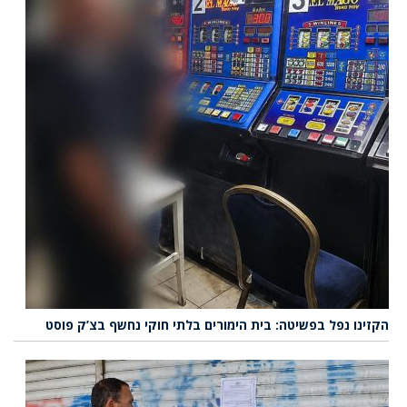
הקזינו נפל בפשיטה: בית הימורים בלתי חוקי נחשף בצ’ק פוסט