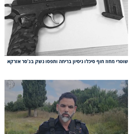
שוטרי מחוז חוף סיכלו ניסיון בריחה ותפסו נשק בג'סר אזרקא