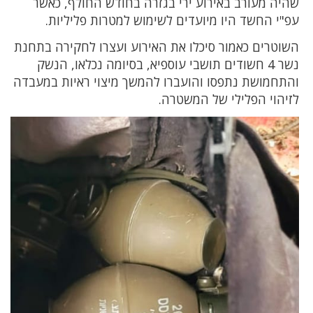
שהיה מעורב באירוע ירי בגזרה בחודש החולף, כאשר
עפ"י החשד היו מיועדים לשימוש למטרות פליליות.
השוטרים כאמור סיכלו את האירוע ועצרו לחקירה בתחנת
נשר 4 חשודים תושבי עוספיא, בסיומה נכלאו, הנשק
והתחמושת נתפסו והועברו להמשך מיצוי ראיות במעבדה
לזיהוי הפלילי של המשטרה.