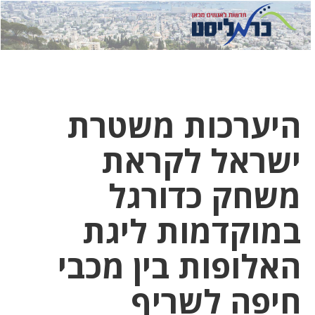
לחץ
לחץ
תפ
כדי
כאן
כדי
לשלוח
דואר
להצט
לוואט
היערכות משטרת
ישראל לקראת
משחק כדורגל
במוקדמות ליגת
האלופות בין מכבי
חיפה לשריף