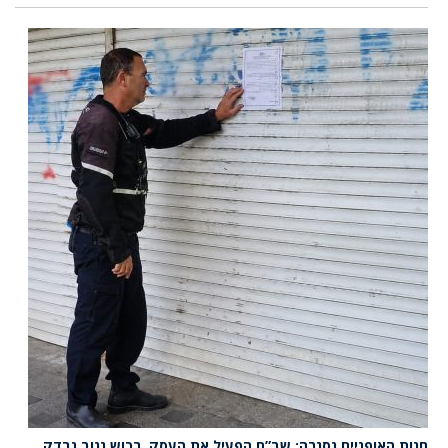
חנות האופניים נסגרה: שב”ח הפעיל את העסק, רכוש גנוב נבדק