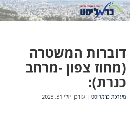
לחץ
לחץ
תפ
כדי
כאן
כדי
לשלוח
דואר
להצט
לוואט
דוברות המשטרה
(מחוז צפון -מרחב
כנרת):
מערכת כרמליסט
| עודכן: יולי 31, 2023