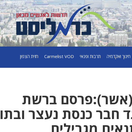
חינוך ואקדמיה
תרבות ופנאי
Carmelist VOD
חזית הצפון
(אשר):פרסם ברשת
גד חבר כנסת נעצר ובתו
נאים מגבילים