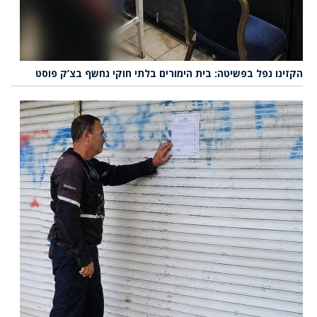
הקזינו נפל בפשיטה: בית הימורים בלתי חוקי נחשף בצ’ק פוסט