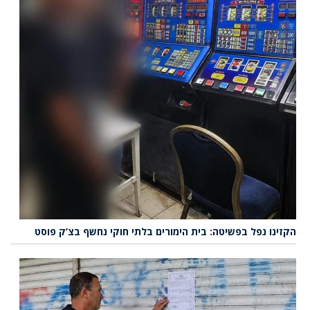
הקזינו נפל בפשיטה: בית הימורים בלתי חוקי נחשף בצ’ק פוסט