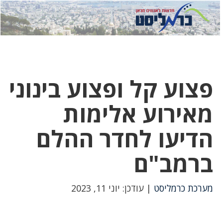
לחץ
לחץ
תפ
כדי
כאן
כדי
לשלוח
דואר
להצט
לוואט
פצוע קל ופצוע בינוני
מאירוע אלימות
הדיעו לחדר ההלם
ברמב"ם
מערכת כרמליסט
| עודכן: יוני 11, 2023