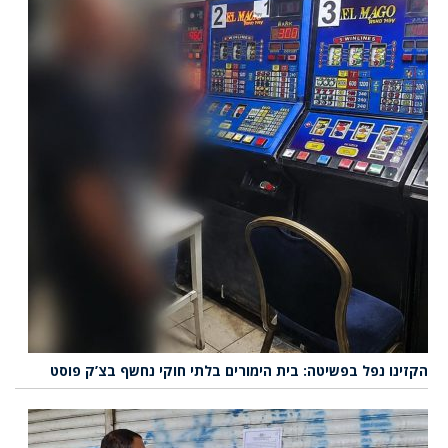
הקזינו נפל בפשיטה: בית הימורים בלתי חוקי נחשף בצ’ק פוסט