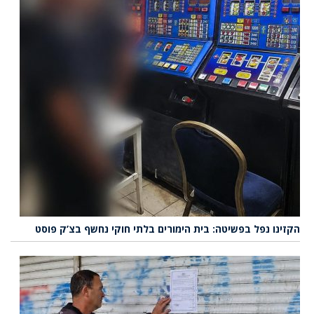
הקזינו נפל בפשיטה: בית הימורים בלתי חוקי נחשף בצ’ק פוסט