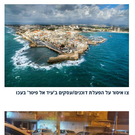
צו איסור על הפעלת דוכנים/עסקים ב'עיד אל פיטר' בעכו