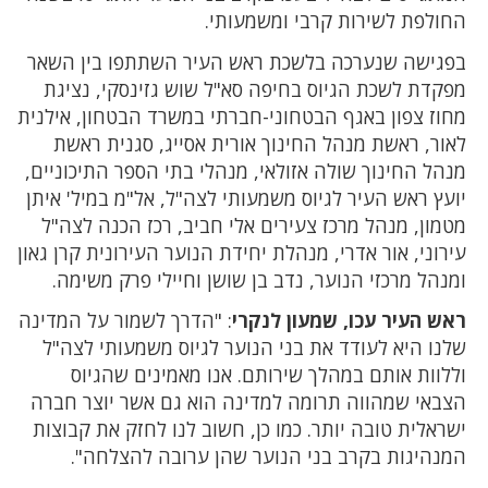
החולפת לשירות קרבי ומשמעותי.
בפגישה שנערכה בלשכת ראש העיר השתתפו בין השאר
מפקדת לשכת הגיוס בחיפה סא"ל שוש גזינסקי, נציגת
מחוז צפון באגף הבטחוני-חברתי במשרד הבטחון, אילנית
לאור, ראשת מנהל החינוך אורית אסייג, סגנית ראשת
מנהל החינוך שולה אזולאי, מנהלי בתי הספר התיכוניים,
יועץ ראש העיר לגיוס משמעותי לצה"ל, אל"מ במיל' איתן
מטמון, מנהל מרכז צעירים אלי חביב, רכז הכנה לצה"ל
עירוני, אור אדרי, מנהלת יחידת הנוער העירונית קרן גאון
ומנהל מרכזי הנוער, נדב בן שושן וחיילי פרק משימה.
ראש העיר עכו, שמעון לנקרי
: "הדרך לשמור על המדינה
שלנו היא לעודד את בני הנוער לגיוס משמעותי לצה"ל
וללוות אותם במהלך שירותם. אנו מאמינים שהגיוס
הצבאי שמהווה תרומה למדינה הוא גם אשר יוצר חברה
ישראלית טובה יותר. כמו כן, חשוב לנו לחזק את קבוצות
המנהיגות בקרב בני הנוער שהן ערובה להצלחה".