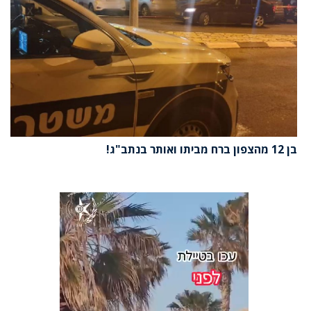
בן 12 מהצפון ברח מביתו ואותר בנתב"ג!