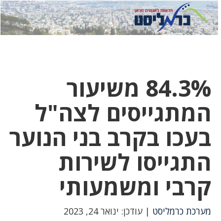
לחץ
לחץ
תפ
כדי
כאן
כדי
לשלוח
דואר
להצט
לוואט
84.3% משיעור
המתגייסים לצה"ל
בעכו בקרב בני הנוער
התגייסו לשירות
קרבי ומשמעותי
מערכת כרמליסט
| עודכן: ינואר 24, 2023