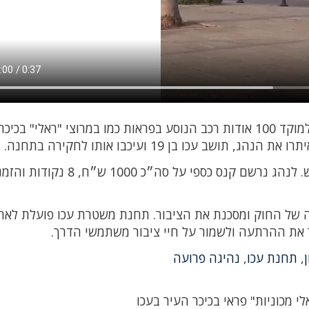
בעקבות מספר רב של פניות מאזרחים מודאגים למוקד 100 אודות רכב הנוסע בפראות כמו במרוצי "ראלי" 
ב עכו בן 19 ועיכבו אותו לחקירה בתחנה.
המשטרה תפסה את הרכב והורידה אותו מהכביש. לנהג נרשם קנס כספי על סה
 של החוק ומסכנת את הציבור. תחנת משטרת עכו פועלת לאת
את ההרתעה ולשמור על חיי ציבור משתמשי הדרך.
,
תחנת עכו
,
נהיגה פרועה
לי מכוניות" פראי בכיכר העיר בעכו