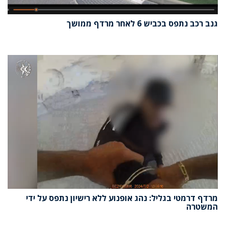
גנב רכב נתפס בכביש 6 לאחר מרדף ממושך
מרדף דרמטי בגליל: נהג אופנוע ללא רישיון נתפס על ידי
המשטרה