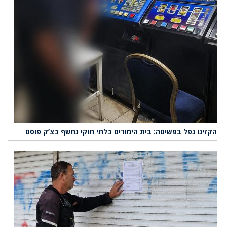
הקזינו נפל בפשיטה: בית הימורים בלתי חוקי נחשף בצ’ק פוסט