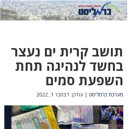
לחץ
לחץ
תפ
כדי
כאן
כדי
לשלוח
דואר
להצט
לוואט
תושב קרית ים נעצר
בחשד לנהיגה תחת
השפעת סמים
מערכת כרמליסט
| עודכן: דצמבר 1, 2022