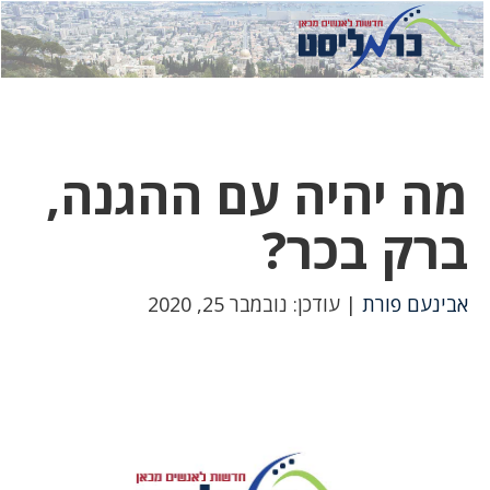
לחץ
לחץ
תפ
כדי
כאן
כדי
לשלוח
דואר
להצט
לוואט
מה יהיה עם ההגנה,
ברק בכר?
אבינעם פורת
| עודכן: נובמבר 25, 2020