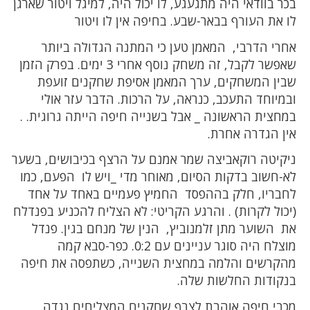
בכר בוודאי היה מתגעגע, לו יכול היה, למיגל ויטור שארגן
לו את העורף בבאר-שבע. בחיפה אין לו ויטור
אחרי הדרבי, המאמן טען כי המתנה הגדולה ביותר
שאפשר לקבל, זה משחק נוסף אחרי 3 ימים. בפרק הזמן
שבין המשחקים, ערך המאמן אסיפת שחקנים זועפת
ובמיוחד התעכב, כנראה, על הרכות. הדבר עזר אולי
במחצית הראשונה _ אבל בשנייה חיפה הייתה גרוגית. .
אין הגדרה אחרת.
ניקיטה רוקאביצה שמר אמנם על הרצף בכיבושים, בשער
לא-חשוב בדקות הסיום, מאוחר מדי _ויש לו הפעם, כמו
לחבריו, חלק בההפסד החמיץ פעמיים באחד על אחד
(יכול לקרות) . והרגע הקריטי: לא הצליח להכניע בפנדלח
את השוער מתן זלמנוביץ, הנין של מנחם בגין. פנדל
מוצלח היה סוגר עניינים עם 0:2. כפר-סבא קמה
מהקרשים והלמה במחצית השנייה, כשתפסה את חיפה
בנקודות החלשות שלה.
מכבי חיפה אוהבת לצרף שחקנים המצליחים נגדה.