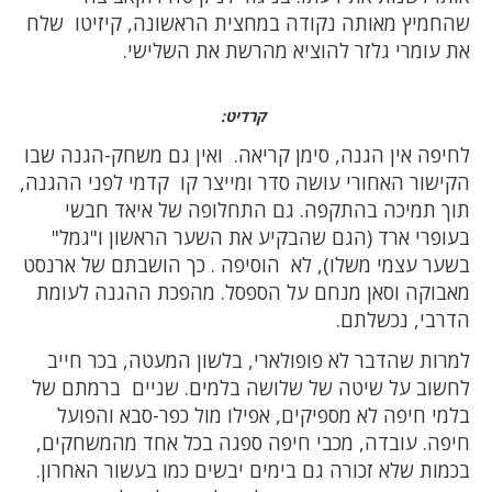
שהחמיץ מאותה נקודה במחצית הראשונה, קיזיטו שלח
את עומרי גלזר להוציא מהרשת את השלישי.
קרדיט:
לחיפה אין הגנה, סימן קריאה. ואין גם משחק-הגנה שבו
הקישור האחורי עושה סדר ומייצר קו קדמי לפני ההגנה,
תוך תמיכה בהתקפה. גם התחלופה של איאד חבשי
בעופרי ארד (הגם שהבקיע את השער הראשון ו"גמל"
בשער עצמי משלו), לא הוסיפה . כך הושבתם של ארנסט
מאבוקה וסאן מנחם על הספסל. מהפכת ההגנה לעומת
הדרבי, נכשלתם.
למרות שהדבר לא פופולארי, בלשון המעטה, בכר חייב
לחשוב על שיטה של שלושה בלמים. שניים ברמתם של
בלמי חיפה לא מספיקים, אפילו מול כפר-סבא והפועל
חיפה. עובדה, מכבי חיפה ספגה בכל אחד מהמשחקים,
בכמות שלא זכורה גם בימים יבשים כמו בעשור האחרון.