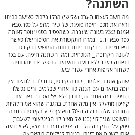
השתנה?
מה חשב לעצמו הערב (שלישי) מרקו בלבול כשישב בביתו
וראה את מכבי חיפה סופגת שלישיה מהפועל כפר,סבא,
אמנם 3:2? בעונה שעברה, כשהפסיד בסמי עופר לאותה
כפר-סבא, 2:1, גמרה התקשורת את הסיפור שלו כאשר
היא מציינת כי בקרוב ייחתם חוזה המושיע ברק בכר,
לעונה הקרובה _ הנוכחית. ומה השתנה חיפה, עם בכר,
נראתה כעדר ללא רועה, והעמידה בספק את יומרותיה
לשחזר אליפות אחרי עשור יבש.
שחקן אוגנדי אלמוני, לוודה קיזיטו, גרם לבכר לחשוב איך
יזכה בתארים עם הגנה כזו. אחרי שבלמים זרים נכשלו
בחיפה בזה אחרי זה, בוגדן פלאניץ' הסרבי ראה את
קיזיטו מתעלל, אין מלה אחרת, בהגנה שהוא אמור להיות
המנהיג שלה. בדקה ה-70 הוא אף פגע בקיזיטו ברחבה,
והשופט שניר לוי (בנו של מאיר לוי הבינלאומי לשעבר)
פסק על הנקודה הלבנה. צפיה חוזרת ב-var, לא שכנעה
אותו לשנות את דעתו. בניגוד לניקיטה רוקאביצה