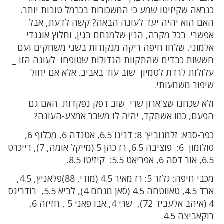
כנראה שקיזיטו שמע כי המשכורות בכרמל טובות יותר.
האם הוא יהיה יעד לעונה הבאה? קשה לדעת, אבל
אפשרי. בכל מקרה, הנין שלמנחם בגין, וחלוץ אוגנדי
אלמוני, שלחו חיפה ריקה מנקודות בשני משחקים ועם
חששות כבדים שהתקוות הגדולות שטופחו לעונה הזו _
עלולות לרדת לטמיון שוב עוד באביב. אלא אם יחול
שיפור משמעותי.
ולא שכחנו שצ'ארון שרי שוב דפק נפקדות. האם גם
הפעם, כמו אשתקד, יהיה לו משבר אמצע-העונה?
כפר-סבא: זלמנוביץ' 8: דנינו 6.5, אטנדה 6, מכלוף 6,
סולומון 6: פוציבה 6.5, רז כהן 5 (מייקל אומה, 7), רייכרט
6.5, אור דסה 6, אפריאט 5.5: קיזיטו 8.5.
מכבי חיפה: גלזר 5: רז מאיר 4.5 (מודי, 88)פלאניץ, 4.5,
ארד 4.5, טאווטחה 4.5 (סאן מנחם 4), לביא 5.5, רודריגס
4 (איהב אלעביד 72), שרי 4, אבו פאני 5 , חזיזה 6,
רוקאביצה 4.5.