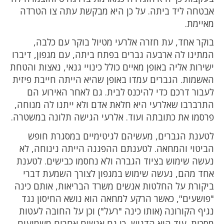
אבטחה ליד ביתה. על כן היא מבקשת עתה צו הטרדה
מאיימת.
בוקר אחד, עת חזרה אלרעי מטיול בוקר עם כלבה,
המתינו לה ארבעה גברים בפתח ביתה, עם מגפון, דיברו
ישירות אליה באופן מאיים כולל כינויי גנאי, נאצות והטחת
האשמות. הגברים עמדו באופן שהיא הייתה חייבת פיזית
לעבור דרכם כדי להיכנס לבית. גם לאחר האירוע הם
התרברבו שאלרעי היא חלאת אדם ולא ייתנו לה מנוחה,
פרסמו את כתובתה ועוד. אלרעי הגישה תלונה במשטרה.
לטענת הגברים, מעשיהם לגיטימיים במסגרת חופש
הביטוי והמחאה. לטענתם ההפגנה הייתה נינוחה, לא
נעשה שימוש בציוד הגברה ולא נחסמו כבישים. לטענת
אחד מהם, נעשה שימוש במגפון לצורך השמעת דברי
ביקורת על החלטות אנשים משרד הבריאות, אותם כינה
"פושעים", כאשר הרקע למחאה הוא נושא החיסון נגד
נגיף הקורונה (אותו כינה "רעל") וכן על החובה לעטות
מסכות. עוד הוא הדגיש, כי גם אנשים אחרים משמיעים