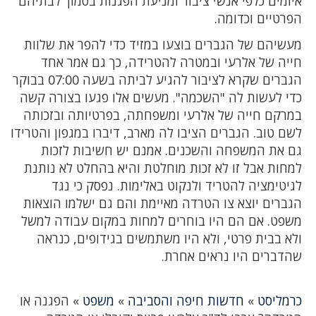
איומים כלפי אנשי ציבור ומניעת הפגנות בסמוך לבתיהם
הפרטיים וכדומה.
מעשיהם של הגברים בוצעו במזיד כדי להפר את שלוות
חייה של אלרעי ובמטרה להטרידה, כך גם אמר אחד
הגברים שקרא לציבור להגיע לביתה בשעה 07:00 בבוקר
כדי לעשות לה "השכמה". מעשים אלו פגעו בצורה קשה
במרקם חייה של אלרעי ומשפחתה, בפרטיותה ובזכותה
לשם טוב. הגברים הציבו לה מארב, דיברו במגפון והטרידו
גם את המשפחה והשכנים. אמנם יש חשיבות לזכות
למחות אבל זו לא זכות מוחלטת והיא בהחלט לא נותנת
לגיטימציה להטריד ולנקוט באלימות. נפסק כי נגד
הגברים יוצא צו הטרדה מאיימת והם גם ישלמו הוצאות
משפט. אם הם היו בוחרים למחות במקום עבודה למשל
ולא בבית פרטי, ולא היו משתמשים בגידופים, כנראה
שהדברים היו נראים אחרת.
כרמליסט
»
חדשות חיפה והסביבה
»
משפט
»
הפגנה או