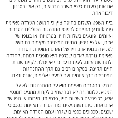
את אותן טענות כלפי משרד הבריאות, רק אולי בסגנון
דיבור אחר.
בית משפט השלום בחיפה ציין כי המושג הטרדה מאיימת
(stalking) מתייחס לדפוסי התנהגות הכוללים הטרדות
ואיומים, פוגעים בשלוות חייו, בפרטיותו או בגופו של
אדם, ועל פי ניסיון החיים המצטבר מקימים גם חשש
לפגיעה בגופו או בחייו של האדם המוטרד. הטרדה
מאיימת גורמת לאדם שכלפיו היא מופנית למתח, לחרדה
ולתחושת איום, לעיתים עד כדי אי יכולת לקיים שגרת
חיים תקינה. במקרים רבים גם תלך ההתנהגות
המטרידה דרך איומים ועד למעשי אלימות, אונס ורצח.
הדגש בהטרדה מאיימת הוא על ההתנהגות ולא על
המניע, כלומר, זה לא דבר שחייב לקרות ממניע רומנטי,
אלא, כל פגיעה בשלוות חייו, פרטיותו, חירותו או גופו של
אדם אחר. כיום משתמשים בצו הטרדה מאיימת בסכסוכי
שכנים, סכסוכים כספיים שגררו עמם הטרדה מאיימת,