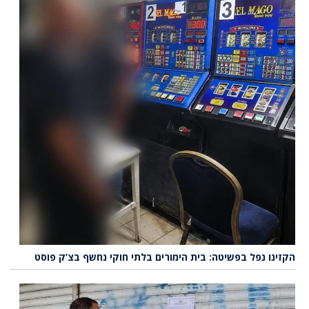
הקזינו נפל בפשיטה: בית הימורים בלתי חוקי נחשף בצ’ק פוסט