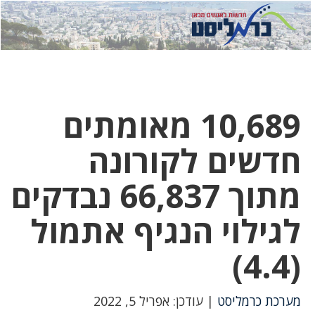
לחץ
לחץ
תפ
כדי
כאן
כדי
לשלוח
דואר
להצט
לוואט
10,689 מאומתים
חדשים לקורונה
מתוך 66,837 נבדקים
לגילוי הנגיף אתמול
(4.4)
מערכת כרמליסט
| עודכן: אפריל 5, 2022