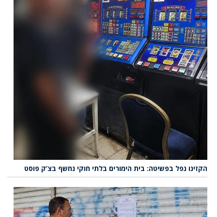
הקזינו נפל בפשיטה: בית הימורים בלתי חוקי נחשף בצ’ק פוסט