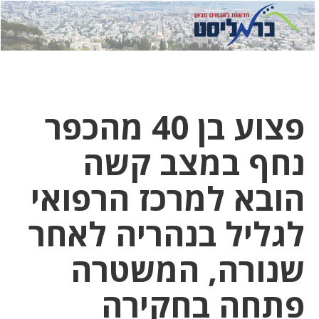
לחץ
לחץ
תפ
כדי
כאן
כדי
לשלוח
דואר
להצט
לוואט
פצוע בן 40 מהכפר
נחף במצב קשה
הובא למרכז הרפואי
לגליל בנהריה לאחר
שנורה, המשטרה
פתחה בחקירה