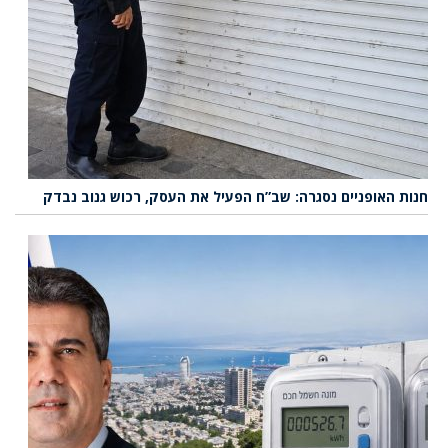
חנות האופניים נסגרה: שב”ח הפעיל את העסק, רכוש גנוב נבדק