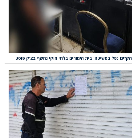
הקזינו נפל בפשיטה: בית הימורים בלתי חוקי נחשף בצ’ק פוסט