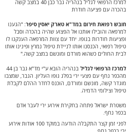
למרכז הרפואי לגליל בנהריה גבר כבן 40 במצב קשה
בהכרה עם פציעה חודרת
חובש רפואת חירום במד"א טארק יאסין סיפר
: "הגענו
למרפאה והובילו אותנו אל הפצוע שהיה בהכרה וסבל
ופציעות חודרות בגופו. יחד עם צוות המרפאה הענקנו לו
טיפול רפואי, הכנסנו אותו לניידת טיפול נמרץ ופינינו אותו
לבית החולים כשהוא מורדם ומונשם במצב קשה."
למרכז הרפואי לגליל
בנהריה הובא ע"י מד"א גבר בן 44
מהכפר נחף עם פצעי ירי בפלג גופו העליון. הגבר, שמצבו
מוגדר קשה, מונשם ומורדם, הוכנס לחדר ההלם לקבלת
טיפול וצילומי הדמיה.
משטרת ישראל פתחה בחקירת אירוע ירי לעבר אדם
בכפר נחף.
לפני זמן קצר התקבלה הודעה במוקד 100 אודות אירוע
ירי בכפר נחף.