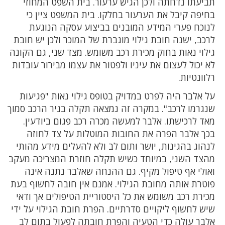
תביעתו נדחתה ולכן הגיש ערעור. בית השפט המחוזי
בחיפה קיבל את הערעור בחלקו. בית המשפט ציין כי
לנוכח פערי המידע המובנים בביצוע עסקה הנוגעת
לרכב, ישנה חובת גילוי מוגברת של המוכר ולכן יש חובת
גילוי נאות בחוק מכירת רכב משומש. מצד שני, גם הקונה
לא יכול לעצום את עיניו ולפטור את עצמו מבירור עובדות
רלוונטיות.
על אלבר היה לפרט במדויק בטופס גילוי נאות "פגיעות
שנגרמו לרכב". במקרה זה נמצאה תקלה בגיר הרכב סמוך
מאד לרכישתו. אלבר למעשה מכרה רכב פגום ביודעין.
בכך אלבר הפרה את החובות המוטלות על צד לחוזה
לנהוג בהגינות, יושר ותום לב ולא להעלים מידע מהותי
מהצד השני, במיוחד כשיש תקלה חוזרת המצריכה מעקב
ואולי אף טיפול מקיף. גם ההנחה שאלבר נתנה אינה
פוטרת אותה מחובת הגילוי. אמנם אין חובה לחשוף בעת
מכירת רכב משומש את כל היסטוריית הטיפולים אך ודאי
שיש לחשוף ליקויים סדרתיים. הפרת חובת הגילוי על ידי
אלבר עולה כדי הטעיה והפרת חובתה לפעול בתום לב