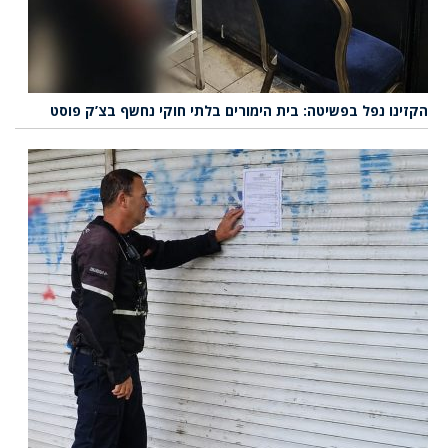
הקזינו נפל בפשיטה: בית הימורים בלתי חוקי נחשף בצ’ק פוסט