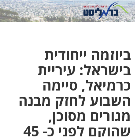
לחץ
לחץ
תפ
כדי
כאן
כדי
לשלוח
דואר
להצט
לוואט
ביוזמה ייחודית
בישראל: עיריית
כרמיאל, סיימה
השבוע לחזק מבנה
מגורים מסוכן,
שהוקם לפני כ- 45