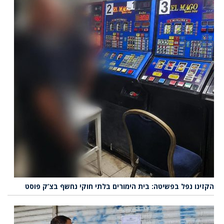
הקזינו נפל בפשיטה: בית הימורים בלתי חוקי נחשף בצ’ק פוסט