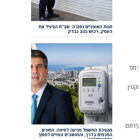
חנות האופניים נסגרה: שב”ח הפעיל את
העסק, רכוש גנוב נבדק
קף עי מס'
קטין
תחנה של 2 קטינים בגיל 14 ובתום חקירתם
מהפכת החשמל מגיעה לחיפה: המונים
החכמים בדרך, והתושבים צפויים לחסוך