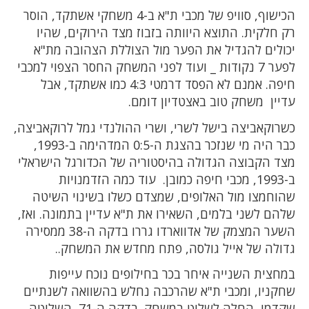
הכישוף, סוויפ של מכבי ת"א ב-4 משחקי אשתקד, הוסר
רק חלקית. התוצא היוותה בזבוז מצד הירוקים, שהיו
יכולים להגדיל את הפער מול הצוללת הצהובה מת"א
לפער 7 נקודות _ ועוד לפני המשחק החסר הצפוי למכבי
חיפה. אמנם לא הפסד דרמטי 4:3 כמו אשתקד, אבל
עדיין משחק טוב באצטדיון דומם.
כשרוקאביצה בישל לשרי, ושרי ההולנדי גמל לרוקאביצה,
כבר היה מי שנזכר בהצגת ה-0:5 המדהימה ב-1993,
מצד הקבוצה הגדולה בהיסטוריה של הכדורגל הישראלי
ב-1993, מכבי חיפה כמובן. עוד כמה הזדמנויות
שהוחמצו מול האלופים, שמצדם כשלו בשינוי השיטה
שלהם לשני בלמים, השאירו את ת"א עדיין בתמונה. ואז,
השער המצמק של אדווארדו גררו בדקה ה-38 ממסירה
גדולה של אייל גולסה, פתח מחדש את המשחק..
במחצית השנייה איחר בכר בחילופים נוכח עייפות
שחקניו, ומכבי ת"א שהרכבה נחלש בהשוואה לשנתיים
שקדמו, החלה לשלוט במשחק. בדקה ה-71, השליטה