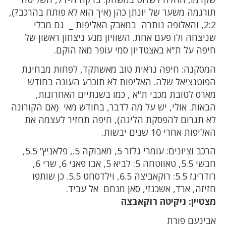
תורגמה משער של יונתן כהן (איך הוא לא פותח בהרכב?),
2:2, והאלופה נותרה במאבק האליפות _ גם מבלי
שניצחה ולו פעם אחת. השוויון מנע ניצחון ראשון של
חיפה על ת"א באצטדיון סמי עופר מאז הוקם.
המסקנה: חיפה נראית טוב מאשתקד, לפחות מבחינת
הפוטנציאל שלה. האליפות לא תוכרע העונה בחודש
מארס לטובת מכבי ת"א , כמו בשנתיים האחרונות,
הבאות. אולי, יש על מה לדבר, בחודש מאי (אם הקורונה
לא תגרום להפסקת הליגה), חיפה תחזיר לעצמה את
האליפות אחרי 10 שנים יבשות.
הרכב וציונים: עומרי גלזר 5, מאבוקה 5., פלאניץ' 5.5,
חבשי 5.5, טאווטחה 5: לביא 5, אבו פאני 6, שרי 6,
רודריגז 5.5: רוקאביצה 6.5, וילדסחט 5.5. כן שותפו
חזיזה, ארד, אשכנזי, סאן מנחם אל עביד.
מצטיין: ניקיטה רוקאבצה
אבינעם פורת