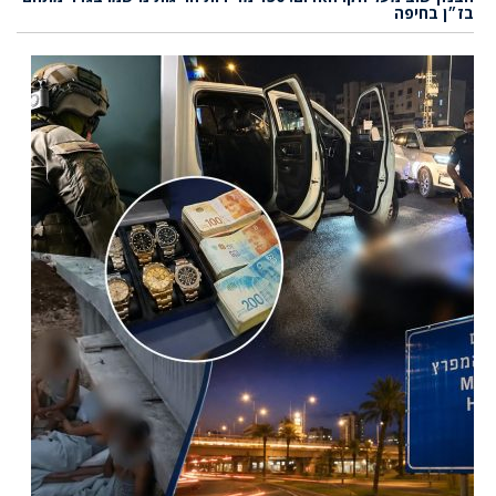
בז״ן בחיפה