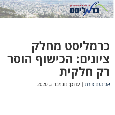
לחץ
לחץ
תפ
כדי
כאן
כדי
לשלוח
דואר
להצט
לוואט
כרמליסט מחלק
ציונים: הכישוף הוסר
רק חלקית
אבינעם פורת
| עודכן: נובמבר 3, 2020