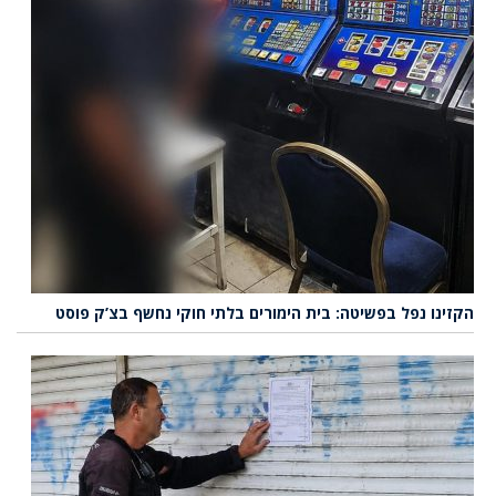
הקזינו נפל בפשיטה: בית הימורים בלתי חוקי נחשף בצ’ק פוסט